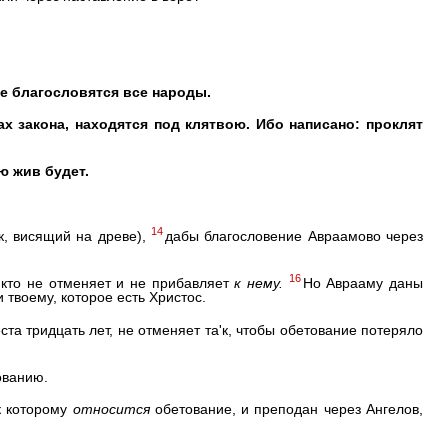
бе благословятся все народы.
х закона, находятся под клятвою. Ибо написано: проклят
ю жив будет.
14
к, висящий на древе),
дабы благословение Авраамово через
16
кто не отменяет и не прибавляет
к
нему.
Но Аврааму даны
 твоему, которое есть Христос.
ста тридцать лет, не отменяет та'к, чтобы обетование потеряло
ованию.
к которому
относится
обетование, и преподан через Ангелов,