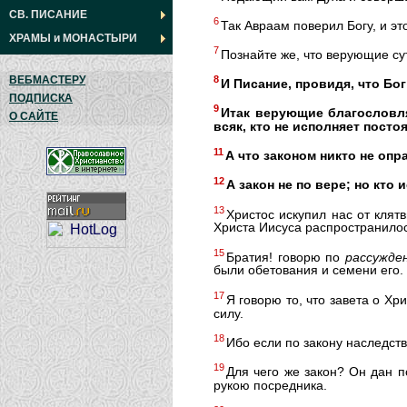
СВ. ПИСАНИЕ
6
Так Авраам поверил Богу, и эт
ХРАМЫ
и
МОНАСТЫРИ
7
Познайте же, что верующие су
ВЕБМАСТЕРУ
8
И Писание, провидя, что Бо
ПОДПИСКА
9
Итак верующие благословл
О САЙТЕ
всяк, кто не исполняет постоя
11
А что законом никто не опр
12
А закон не по вере; но кто 
13
Христос искупил нас от клят
Христа Иисуса распространилос
15
Братия! говорю по
рассужде
были обетования и семени его. 
17
Я говорю то, что завета о Хр
силу.
18
Ибо если по закону наследст
19
Для чего же закон? Он дан 
рукою посредника.