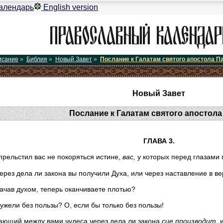
алендарь
English version
исание
»
Библия
»
Новый Завет
»
Послание к Галатам святого апостола П
Новый Завет
Послание к Галатам святого апостола
ГЛАВА 3.
прельстил вас не покоряться истине,
вас,
у которых перед глазами
 через дела ли закона вы получили Духа, или через наставление в в
начав духом, теперь оканчиваете плотью?
ужели без пользы? О, если бы только без пользы!
ющий между вами чудеса через дела ли закона
сие
производит,
и