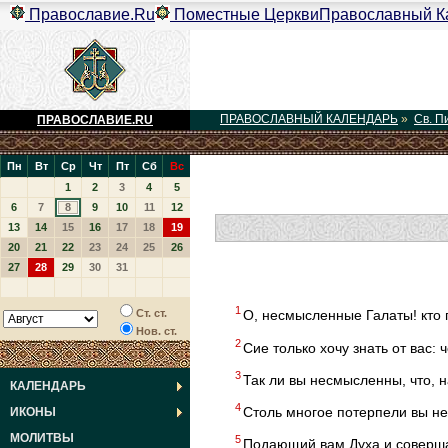
Православие.Ru
Поместные Церкви
Православный К
ПРАВОСЛАВНЫЙ КАЛЕНДАРЬ
»
Св. П
ПРАВОСЛАВИЕ.RU
Пн
Вт
Ср
Чт
Пт
Сб
Вс
1
2
3
4
5
6
7
8
9
10
11
12
13
14
15
16
17
18
19
20
21
22
23
24
25
26
27
28
29
30
31
1
Ст. ст.
О, несмысленные Галаты! кто 
Нов. ст.
2
Сие только хочу знать от вас:
3
Так ли вы несмысленны, что, 
КАЛЕНДАРЬ
4
Столь многое потерпели вы не
ИКОНЫ
МОЛИТВЫ
5
Подающий вам Духа и соверша