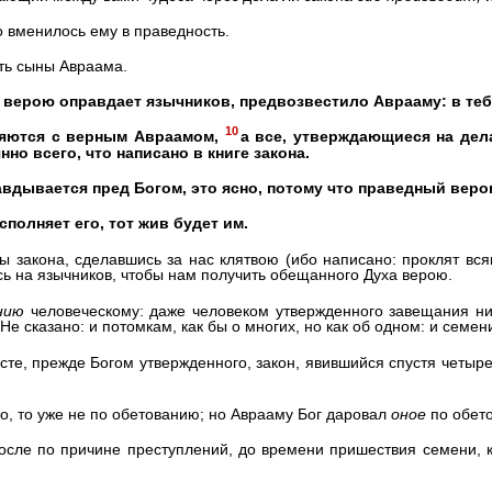
о вменилось ему в праведность.
ть сыны Авраама.
г верою оправдает язычников, предвозвестило Аврааму: в те
10
яются с верным Авраамом,
а все, утверждающиеся на дела
нно всего, что написано в книге закона.
авдывается пред Богом, это ясно, потому что праведный веро
исполняет его, тот жив будет им.
вы закона, сделавшись за нас клятвою (ибо написано: проклят вся
ь на язычников, чтобы нам получить обещанного Духа верою.
нию
человеческому: даже человеком утвержденного завещания ни
Не сказано: и потомкам, как бы о многих, но как об одном: и семени
исте, прежде Богом утвержденного, закон, явившийся спустя четыре
во, то уже не по обетованию; но Аврааму Бог даровал
оное
по обет
после по причине преступлений, до времени пришествия семени, 