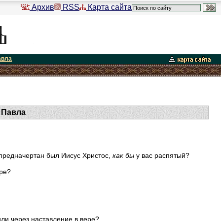
Архив
RSS
Карта сайта
авла
 Павла
 предначертан был Иисус Христос,
как
бы
у вас распятый?
ере?
ли через наставление в вере?