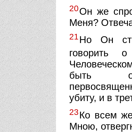
20
Он же спро
Меня? Отвеча
21
Но Он ст
говорить 
Человеческо
быть отв
первосвящен
убиту, и в тр
23
Ко всем же
Мною, отвергн