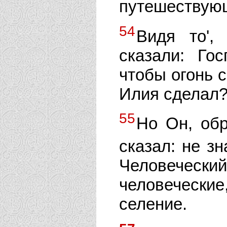
путешествующ
54
Видя то',
сказали: Го
чтобы огонь с
Илия сделал
55
Но Он, обр
сказал: не зн
Человеческ
человеческие
селение.