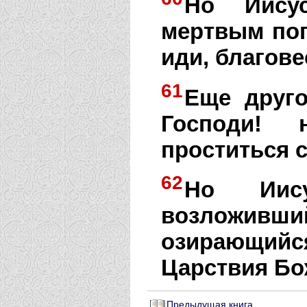
Но Иисус
мертвым пог
иди, благов
61
Еще друго
Господи!
проститься 
62
Но Иису
возложивш
озирающийся
Царствия Бо
Предыдущая книга