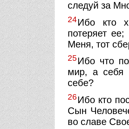
следуй за Мн
24
Ибо кто х
потеряет ее;
Меня, тот сбе
25
Ибо что по
мир, а себя 
себе?
26
Ибо кто по
Сын Человече
во славе Сво