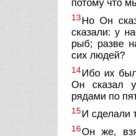
потому что мы
13
Но Он ска
сказали: у н
рыб; разве н
сих людей?
14
Ибо их был
Он сказал у
рядами по пя
15
И сделали т
16
Он же, вз