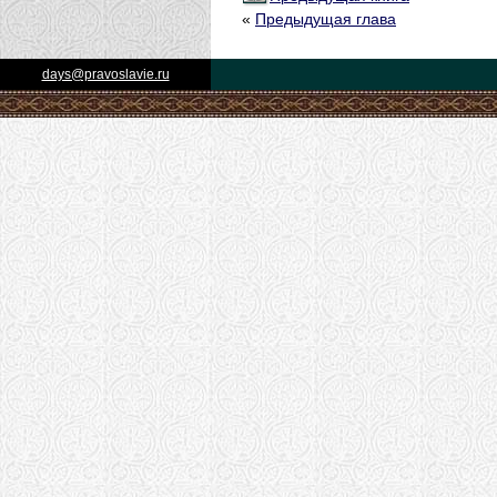
«
Предыдущая глава
days@pravoslavie.ru