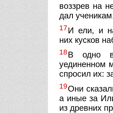
воззрев на н
дал ученикам,
17
И ели, и н
них кусков н
18
В одно в
уединенном м
спросил их: з
19
Они сказал
а иные за Ил
из древних пр