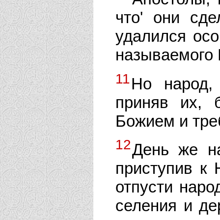
что' они сд
удалился осо
называемого
11
Но народ,
приняв их, 
Божием и тре
12
День же на
приступив к 
отпусти наро
селения и де