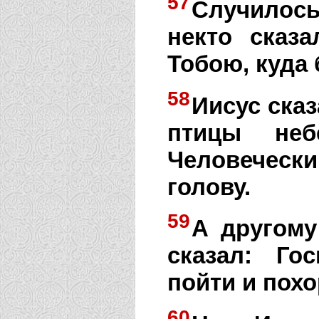
57
Случилось
некто сказ
Тобою, куда
58
Иисус ска
птицы не
Человеческ
голову.
59
А другому
сказал: Го
пойти и похо
60