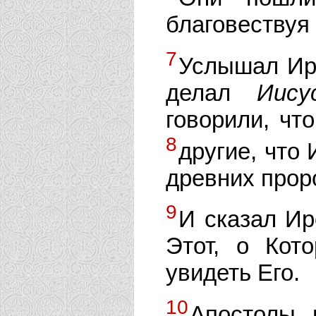
благовествуя
7
Услышал Иро
делал
Иису
говорили, чт
8
другие, что 
древних прор
9
И сказал Ир
Этот, о Кот
увидеть Его.
10
Апостолы, 