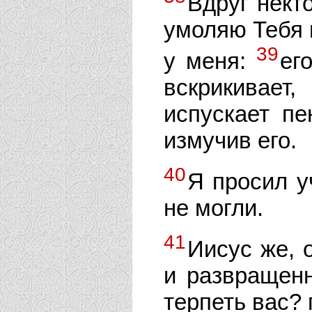
Вдруг нект
умоляю Тебя в
39
у меня:
ег
вскрикивает
испускает пе
измучив его.
40
Я просил у
не могли.
41
Иисус же, 
и развращенн
терпеть вас? 