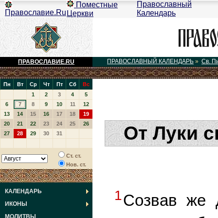
Православный
Поместные
Православие.Ru
Календарь
Церкви
ПРАВОСЛАВНЫЙ КАЛЕНДАРЬ
»
Св. П
ПРАВОСЛАВИЕ.RU
Пн
Вт
Ср
Чт
Пт
Сб
Вс
1
2
3
4
5
6
7
8
9
10
11
12
13
14
15
16
17
18
19
20
21
22
23
24
25
26
От Луки с
27
28
29
30
31
Ст. ст.
Нов. ст.
КАЛЕНДАРЬ
1
Созвав же 
ИКОНЫ
МОЛИТВЫ