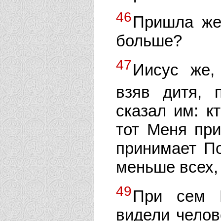
46
Пришла же
больше?
47
Иисус же,
взяв дитя,
сказал им: к
тот Меня при
принимает По
меньше всех, 
49
При сем И
видели челов