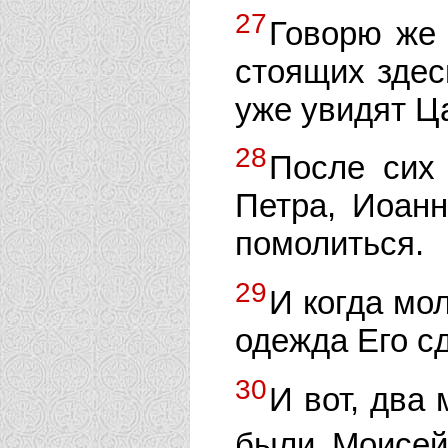
27
Говорю же 
стоящих здесь
уже увидят Ц
28
После сих 
Петра, Иоанн
помолиться.
29
И когда мо
одежда Его с
30
И вот, два
были Моисе