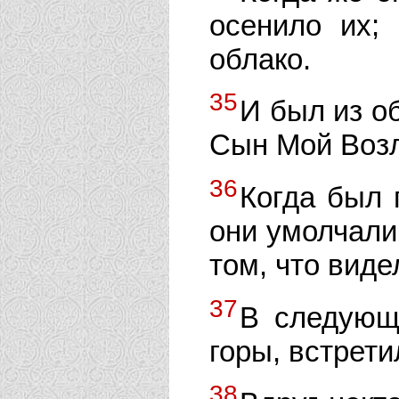
осенило их;
облако.
35
И был из о
Сын Мой Возл
36
Когда был 
они умолчали,
том, что виде
37
В следующ
горы, встрети
38