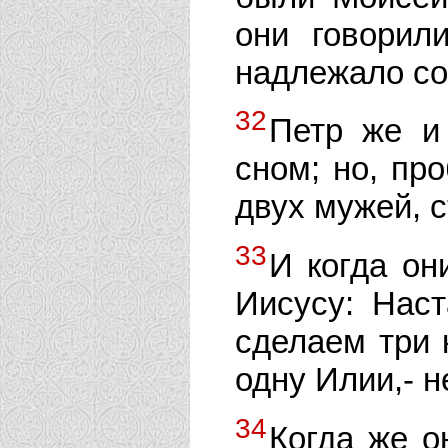
они говорил
надлежало со
32
Петр же и
сном; но, пр
двух мужей, 
33
И когда он
Иисусу: Наст
сделаем три 
одну Илии,- не
34
Когда же о