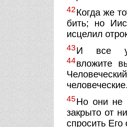
42
Когда же то
бить; но Иис
исцелил отрок
43
И все уд
44
вложите в
Человечес
человеческие
45
Но они не 
закрыто от ни
спросить Его 