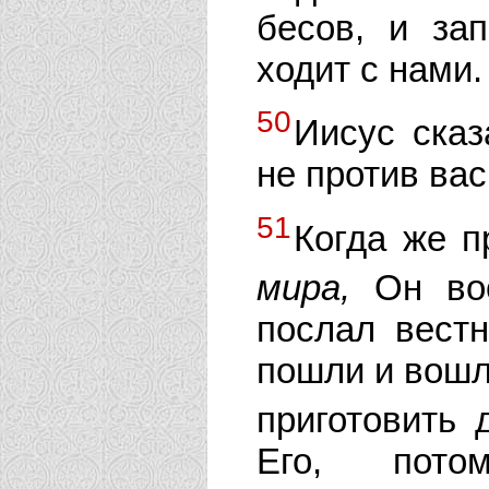
бесов, и за
ходит с нами.
50
Иисус сказ
не против вас,
51
Когда же п
мира,
Он вос
послал вест
пошли и вошл
приготовить 
Его, по