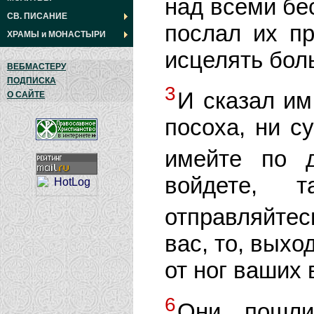
над всеми бе
СВ. ПИСАНИЕ
послал их п
ХРАМЫ
и
МОНАСТЫРИ
исцелять бол
ВЕБМАСТЕРУ
ПОДПИСКА
3
И сказал им
О САЙТЕ
посоха, ни су
имейте по 
войдете, 
отправляйте
вас, то, выхо
от ног ваших 
6
Они пошли