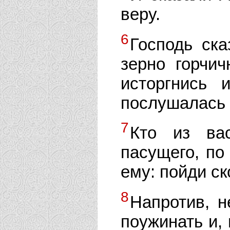
веру.
6
Господь ск
зерно горчич
исторгнись 
послушалась 
7
Кто из ва
пасущего, по
ему: пойди ск
8
Напротив, н
поужинать и,