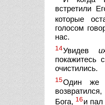
встретили Ег
которые ос
голосом гово
нас.
14
Увидев
и
покажитесь 
очистились.
15
Один же 
возвратился
16
Бога,
и пал