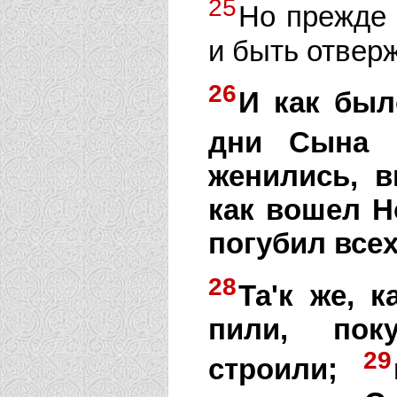
25
Но прежде 
и быть отвер
26
И как был
дни Сына Ч
женились, в
как вошел Н
погубил всех
28
Та'к же, 
пили, поку
29
строили;