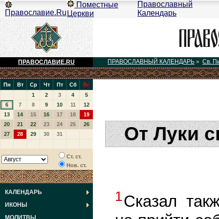
Православный
Поместные
Православие.Ru
Календарь
Церкви
ПРАВОСЛАВНЫЙ КАЛЕНДАРЬ
»
Св. П
ПРАВОСЛАВИЕ.RU
Пн
Вт
Ср
Чт
Пт
Сб
Вс
1
2
3
4
5
6
7
8
9
10
11
12
13
14
15
16
17
18
19
20
21
22
23
24
25
26
От Луки с
27
28
29
30
31
Ст. ст.
Нов. ст.
КАЛЕНДАРЬ
1
Сказал так
ИКОНЫ
МОЛИТВЫ