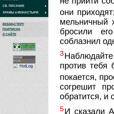
не прийти соб
СВ. ПИСАНИЕ
они приходя
ХРАМЫ
и
МОНАСТЫРИ
мельничный 
ВЕБМАСТЕРУ
бросили ег
ПОДПИСКА
О САЙТЕ
соблазнил од
3
Наблюдайте
против тебя 
покается, пр
согрешит пр
обратится, и 
5
И сказали А