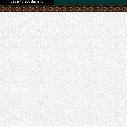
days@pravoslavie.ru