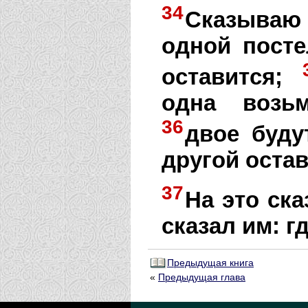
34
Сказываю 
одной посте
оставится;
одна возьм
36
двое буду
другой остав
37
На это ска
сказал им: г
Предыдущая книга
«
Предыдущая глава