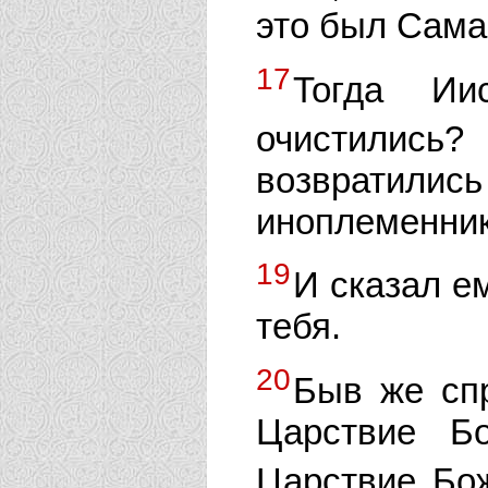
это был Сама
17
Тогда Ии
очистились?
возвратились
иноплеменни
19
И сказал ем
тебя.
20
Быв же сп
Царствие Б
Царствие Бо