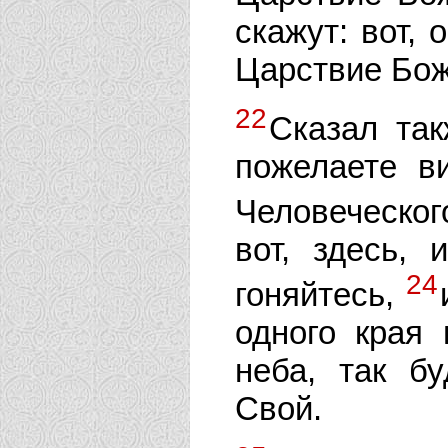
скажут: вот, 
Царствие Бож
22
Сказал так
пожелаете в
Человеческог
вот, здесь, 
24
гоняйтесь,
одного края 
неба, так б
Свой.