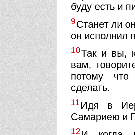
буду есть и п
9
Станет ли он
он исполнил 
10
Так и вы, 
вам, говорит
потому что
сделать.
11
Идя в Ие
Самариею и 
12
И когда 