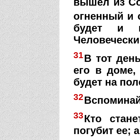
вышел из Со
огненный и 
будет и 
Человечески
31
В тот день
его в доме,
будет на пол
32
Вспоминай
33
Кто стане
погубит ее; а