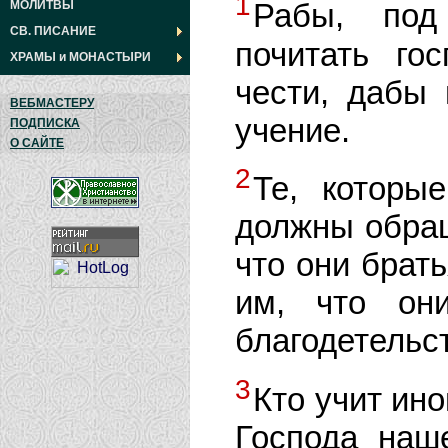
1
Рабы, под
МОЛИТВЫ
СВ. ПИСАНИЕ
почитать го
ХРАМЫ
и
МОНАСТЫРИ
чести, дабы
ВЕБМАСТЕРУ
учение.
ПОДПИСКА
О САЙТЕ
2
Те, которы
должны обращ
что они брат
им, что он
благодетельс
3
Кто учит ин
Господа наш