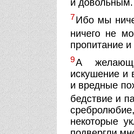
и довольным.
7
Ибо мы ниче
ничего не м
пропитание и
9
А желающ
искушение и 
и вредные по
бедствие и п
сребролюб
некоторые у
подвергли мн