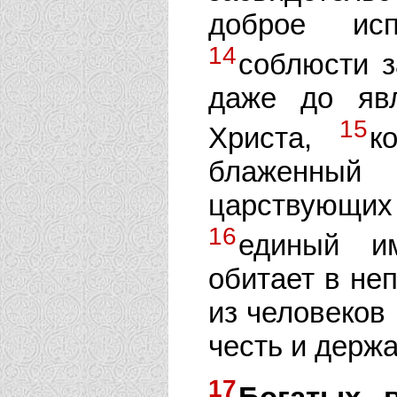
доброе исп
14
соблюсти з
даже до яв
15
Христа,
к
блаженный
царствующи
16
единый и
обитает в неп
из человеков 
честь и держа
17