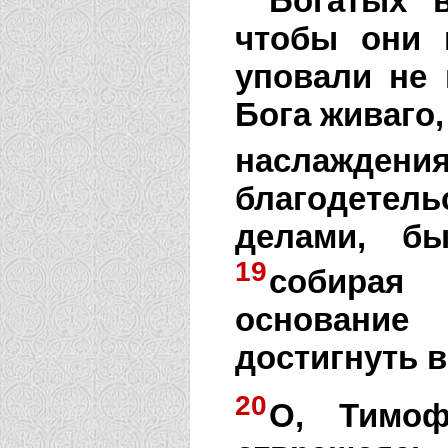
Богатых 
чтобы они
уповали не 
Бога живаго
наслаждения
благодетел
делами, б
19
собирая
основани
достигнуть в
20
О, Тимоф