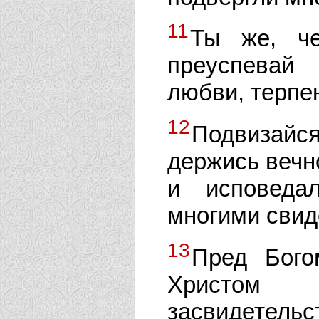
11
Ты же, че
преуспевай 
любви, терпен
12
Подвизай
держись вечно
и исповеда
многими свид
13
Пред Бого
Христом
засвидетель