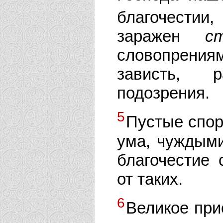
благочестии
заражен
с
словопрени
зависть, р
подозрения.
5
Пустые спо
ума, чуждыми
благочестие 
от таких.
6
Великое при