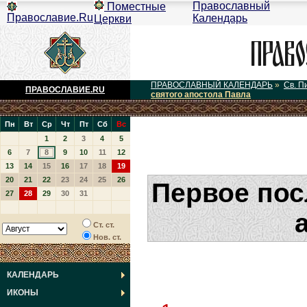
Православный
Поместные
Православие.Ru
Календарь
Церкви
ПРАВОСЛАВНЫЙ КАЛЕНДАРЬ
»
Св. П
ПРАВОСЛАВИЕ.RU
святого апостола Павла
Пн
Вт
Ср
Чт
Пт
Сб
Вс
1
2
3
4
5
6
7
8
9
10
11
12
13
14
15
16
17
18
19
20
21
22
23
24
25
26
Первое пос
27
28
29
30
31
Ст. ст.
Нов. ст.
КАЛЕНДАРЬ
ИКОНЫ