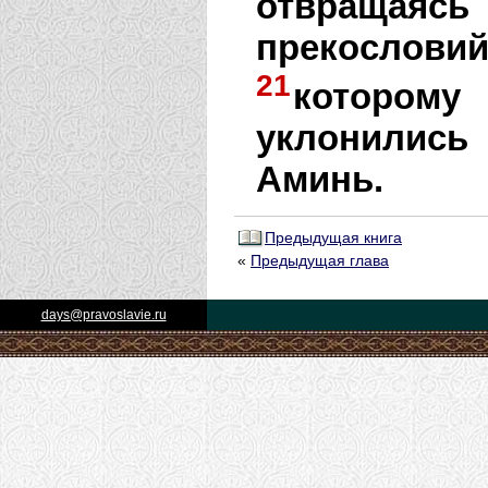
отвращаясь
прекослов
21
котором
уклонились 
Аминь.
Предыдущая книга
«
Предыдущая глава
days@pravoslavie.ru