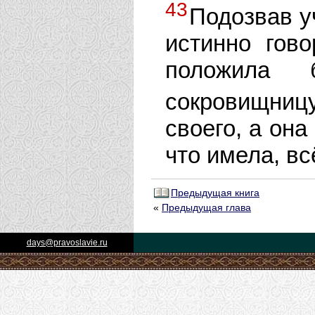
43
Подозвав у
истинно гов
положила 
сокровищниц
своего, а она
что имела, вс
Предыдущая книга
«
Предыдущая глава
days@pravoslavie.ru