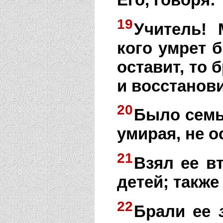
19
Учитель! 
кого умрет б
оставит, то 
и восстанови
20
Было семь
умирая, не о
21
Взял ее в
детей; также
22
Брали ее