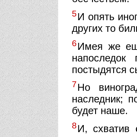
5
И опять иног
других то бил
6
Имея же ещ
напоследок 
постыдятся с
7
Но виногра
наследник; п
будет наше.
8
И, схватив 