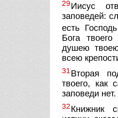
29
Иисус от
заповедей: с
есть Господ
Бога твоего
душею твоею
всею крепост
31
Вторая по
твоего, как 
заповеди нет.
32
Книжник с