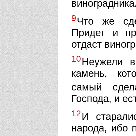
виноградника
9
Что же сде
Придет и пр
отдаст виногр
10
Неужели в
камень, кот
самый сдел
Господа, и ес
12
И старали
народа, ибо п