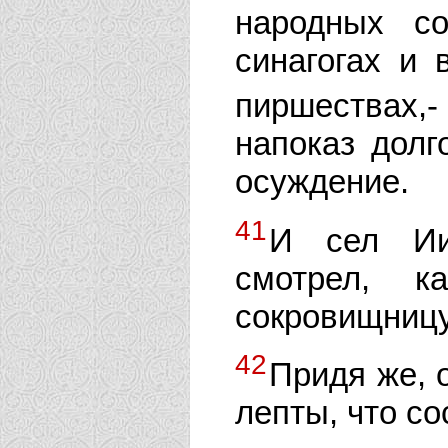
народных с
синагогах и
пиршествах,
напоказ долг
осуждение.
41
И сел Ии
смотрел, к
сокровищницу
42
Придя же, 
лепты, что со