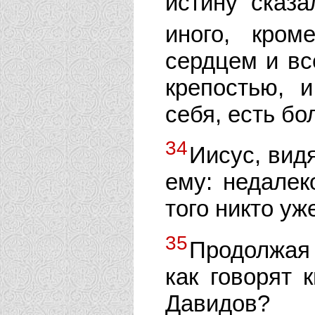
истину сказа
иного, кро
сердцем и вс
крепостью, 
себя, есть б
34
Иисус, видя
ему: недалек
того никто уж
35
Продолжая 
как говорят 
Давидов?