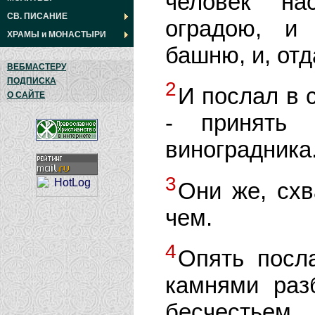
человек на
СВ. ПИСАНИЕ
оградою, и
ХРАМЫ
и
МОНАСТЫРИ
башню, и, отд
ВЕБМАСТЕРУ
ПОДПИСКА
2
И послал в 
О САЙТЕ
- принять 
виноградника
3
Они же, схв
чем.
4
Опять посла
камнями раз
бесчестьем.