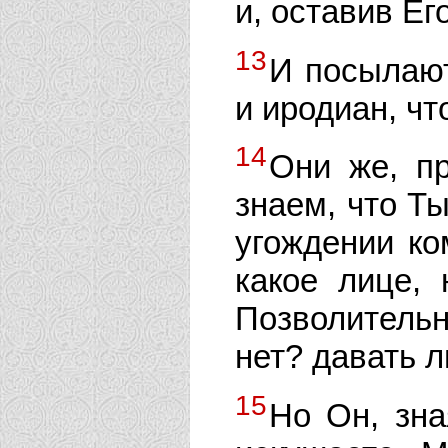
и, оставив Ег
13
И посылают
и иродиан, чт
14
Они же, пр
знаем, что Т
угождении ко
какое лице,
Позволительн
нет? давать л
15
Но Он, зна