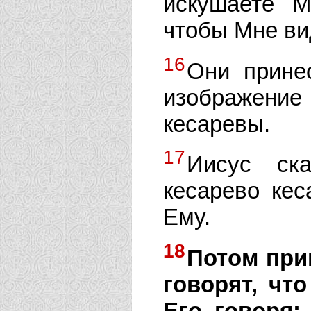
искушаете М
чтобы Мне вид
16
Они принес
изображение
кесаревы.
17
Иисус ск
кесарево кес
Ему.
18
Потом при
говорят, чт
Его, говоря: