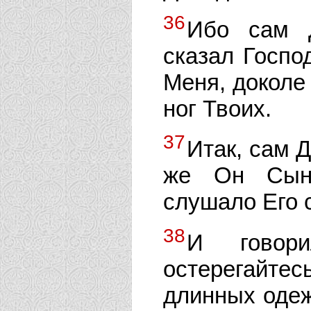
36
Ибо сам 
сказал Госпо
Меня, доколе
ног Твоих.
37
Итак, сам 
же Он Сын
слушало Его 
38
И говор
остерегайтес
длинных оде