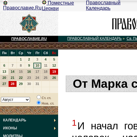
Православный
Поместные
Православие.Ru
Календарь
Церкви
ПРАВОСЛАВНЫЙ КАЛЕНДАРЬ
»
Св. П
ПРАВОСЛАВИЕ.RU
Пн
Вт
Ср
Чт
Пт
Сб
Вс
1
2
3
4
5
6
7
8
9
10
11
12
13
14
15
16
17
18
19
20
21
22
23
24
25
26
От Марка 
27
28
29
30
31
Ст. ст.
Нов. ст.
КАЛЕНДАРЬ
1
И начал го
ИКОНЫ
МОЛИТВЫ