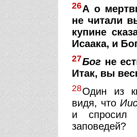
26
А о мертв
не читали в
купине сказ
Исаака, и Бо
27
Бог
не ест
Итак, вы вес
28
Один из к
видя, что
Иис
и спросил 
заповедей?