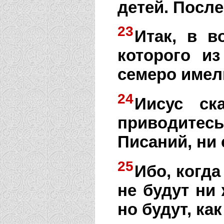
детей. После
23
Итак, в в
которого и
семеро имел
24
Иисус ск
приводитес
Писаний, ни
25
Ибо, когда
не будут ни
но будут, ка