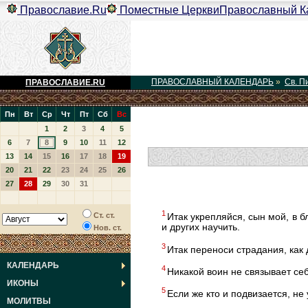
Православие.Ru
Поместные Церкви
Православный К
ПРАВОСЛАВНЫЙ КАЛЕНДАРЬ
»
Св. П
ПРАВОСЛАВИЕ.RU
Пн
Вт
Ср
Чт
Пт
Сб
Вс
1
2
3
4
5
6
7
8
9
10
11
12
13
14
15
16
17
18
19
20
21
22
23
24
25
26
27
28
29
30
31
1
Ст. ст.
Итак укрепляйся, сын мой, в 
и других научить.
Нов. ст.
3
Итак переноси страдания, как
КАЛЕНДАРЬ
4
Никакой воин не связывает се
ИКОНЫ
5
Если же кто и подвизается, не
МОЛИТВЫ