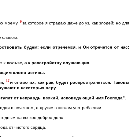
9
ию моему,
за которое я страдаю даже до уз, как злодей; но для
ю славою.
рствовать будем; если отречемся, и Он отречется от нас;
т к пользе, а к расстройству слушающих.
ающим слово истины.
17
и,
и слово их, как рак, будет распространяться. Таковы
зрушают в некоторых веру.
тступит от неправды всякий, исповедующий имя Господа".
одни в почетном, а другие в низком употреблении.
, годным на всякое доброе дело.
да от чистого сердца.