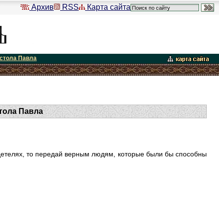
Архив
RSS
Карта сайта
остола Павла
тола Павла
детелях, то передай верным людям, которые были бы способны