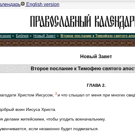
алендарь
English version
исание
»
Библия
»
Новый Завет
»
Второе послание к Тимофею святого ап
Новый Завет
Второе послание к Тимофею святого апос
ГЛАВА 2.
2
благодати Христом Иисусом,
и что слышал от меня при многих сви
 добрый воин Иисуса Христа.
бя делами житейскими, чтобы угодить военачальнику.
 увенчивается, если незаконно будет подвизаться.