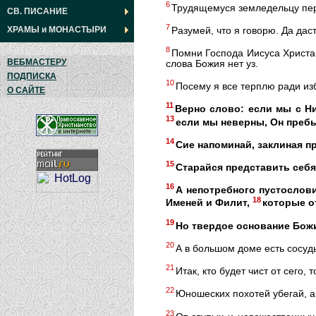
6
Трудящемуся земледельцу пер
СВ. ПИСАНИЕ
7
ХРАМЫ
и
МОНАСТЫРИ
Разумей, что я говорю. Да дас
8
Помни Господа Иисуса Христа
ВЕБМАСТЕРУ
слова Божия нет уз.
ПОДПИСКА
10
Посему я все терплю ради из
О САЙТЕ
11
Верно слово: если мы с Н
13
если мы неверны, Он пребы
14
Сие напоминай, заклиная п
15
Старайся представить себ
16
А непотребного пустослови
18
Именей и Филит,
которые о
19
Но твердое основание Божи
20
А в большом доме есть сосуды
21
Итак, кто будет чист от сего
22
Юношеских похотей убегай, а
23