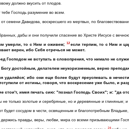
вому должно вкусить от плодов.
т тебе Господь разумение во всем.
 от семени Давидова, воскресшего из мертвых, по благовествован
бранных, дабы и они получили спасение во Христе Иисусе с вечно
12
им умерли, то с Ним и оживем;
если терпим, то с Ним и ца
вает верен, ибо Себя отречься не может.
ред Господом не вступать в словопрения, что нимало не служи
я Богу достойным, делателем неукоризненным, верно препод
я удаляйся; ибо они еще более будут преуспевать в нечести
тступили от истины, говоря, что воскресение уже было, и ра
е стои'т, имея печать сию: "познал Господь Своих"; и: "да о
 не только золотые и серебряные, но и деревянные и глиняные; и 
, тот будет сосудом в чести, освященным и благопотребным Владыке
 держись правды, веры, любви, мира со всеми призывающими Госпо
24