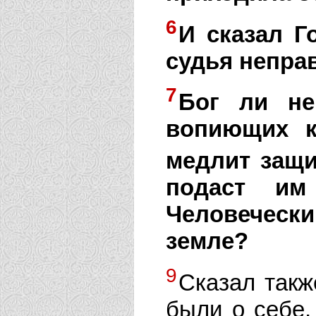
6
И сказал Г
судья непра
7
Бог ли не
вопиющих к
медлит защ
подаст им
Человечески
земле?
9
Сказал такж
были о себе,