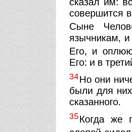
сказал им: в
совершится в
Сыне Челов
язычникам, и
Его, и оплю
Его: и в трет
34
Но они ниче
были для них
сказанного.
35
Когда же 