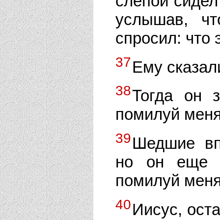
слепой сидел
услышав, чт
спросил: что 
37
Ему сказали
38
Тогда он 
помилуй меня
39
Шедшие вп
но он еще 
помилуй меня
40
Иисус, ост