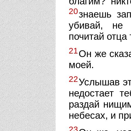
благим? никт
20
знаешь зап
убивай, не 
почитай отца 
21
Он же сказ
моей.
22
Услышав эт
недостает те
раздай нищим
небесах, и пр
23