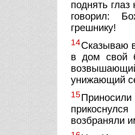
поднять глаз 
говорил: Б
грешнику!
14
Сказываю в
в дом свой б
возвышающи
унижающий се
15
Приносили
прикоснулся
возбраняли и
16