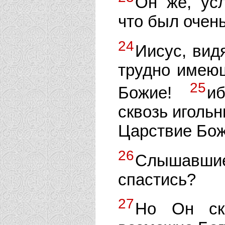
Он же, ус
что был очень
24
Иисус, видя
трудно имеющ
25
Божие!
и
сквозь игольн
Царствие Бож
26
Слышавшие
спастись?
27
Но Он ска