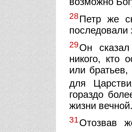
возможно Бог
28
Петр же с
последовали 
29
Он сказал
никого, кто 
или братьев, 
для Царств
гораздо боле
жизни вечной
31
Отозвав ж