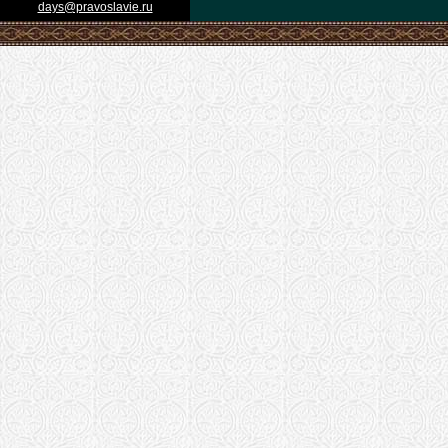
days@pravoslavie.ru