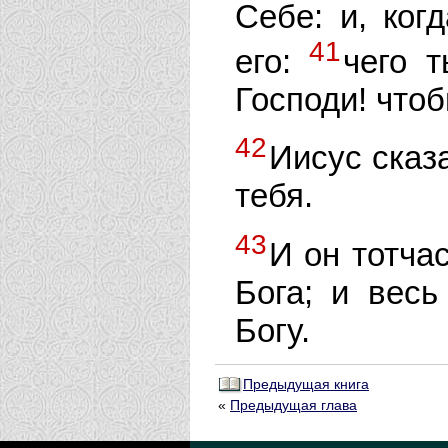
Себе: и, ког
41
его:
чего 
Господи! чтоб
42
Иисус сказ
тебя.
43
И он тотча
Бога; и весь
Богу.
Предыдущая книга
«
Предыдущая глава