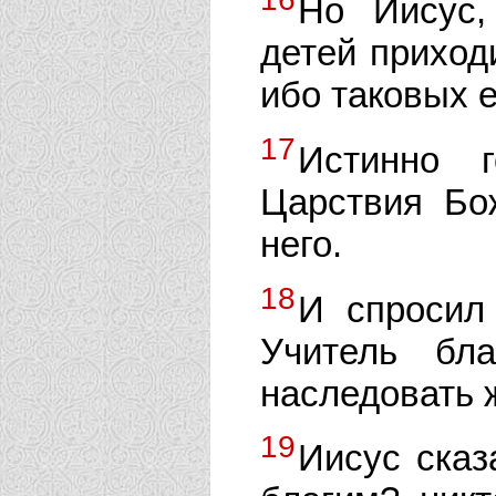
Но Иисус,
детей приход
ибо таковых 
17
Истинно 
Царствия Бож
него.
18
И спросил
Учитель бл
наследовать 
19
Иисус сказ