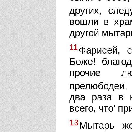
других, сле
вошли в хра
другой мытар
11
Фарисей, 
Боже! благод
прочие лю
прелюбодеи,
два раза в 
всего, что' п
13
Мытарь же