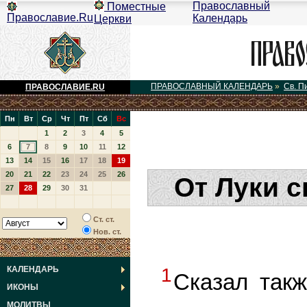
Православный
Поместные
Православие.Ru
Календарь
Церкви
ПРАВОСЛАВНЫЙ КАЛЕНДАРЬ
»
Св. П
ПРАВОСЛАВИЕ.RU
Пн
Вт
Ср
Чт
Пт
Сб
Вс
1
2
3
4
5
6
7
8
9
10
11
12
13
14
15
16
17
18
19
20
21
22
23
24
25
26
От Луки с
27
28
29
30
31
Ст. ст.
Нов. ст.
КАЛЕНДАРЬ
1
Сказал такж
ИКОНЫ
МОЛИТВЫ