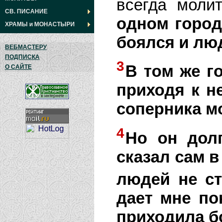
всегда моли
СВ. ПИСАНИЕ
одном город
ХРАМЫ
и
МОНАСТЫРИ
боялся и лю
ВЕБМАСТЕРУ
ПОДПИСКА
3
В том же г
О САЙТЕ
приходя к н
соперника м
4
Но он долг
сказал сам в
людей не ст
дает мне по
приходила б