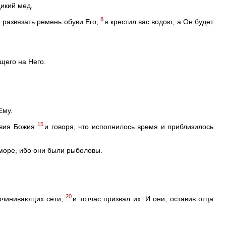
дикий мед.
8
 развязать ремень обуви Его;
я крестил вас водою, а Он будет
щего на Него.
Ему.
15
твия Божия
и говоря, что исполнилось время и приблизилось
 море, ибо они были рыболовы.
20
починивающих сети;
и тотчас призвал их. И они, оставив отца