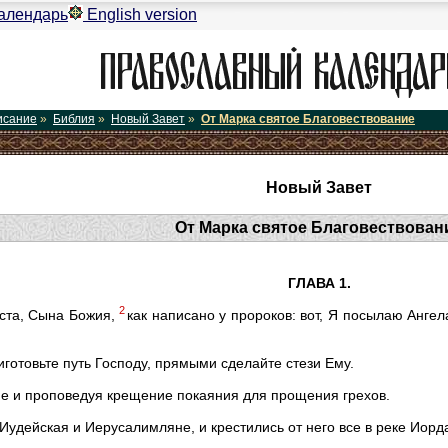
алендарь
English version
исание
»
Библия
»
Новый Завет
»
От Марка святое Благовествование
Новый Завет
От Марка святое Благовествован
ГЛАВА 1.
2
ста, Сына Божия,
как написано у пророков: вот, Я посылаю Анге
иготовьте путь Господу, прямыми сделайте стези Ему.
не и проповедуя крещение покаяния для прощения грехов.
Иудейская и Иерусалимляне, и крестились от него все в реке Иорда