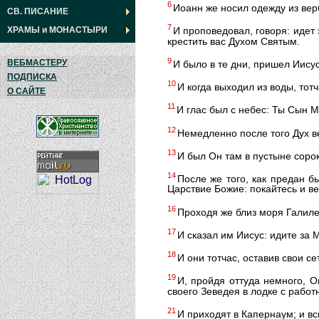
6
Иоанн же носил одежду из вер
СВ. ПИСАНИЕ
7
ХРАМЫ
и
МОНАСТЫРИ
И проповедовал, говоря: идет
крестить вас Духом Святым.
9
ВЕБМАСТЕРУ
И было в те дни, пришел Иисус
ПОДПИСКА
10
И когда выходил из воды, тот
О САЙТЕ
11
И глас был с небес: Ты Сын 
12
Немедленно после того Дух в
13
И был Он там в пустыне соро
14
После же того, как предан 
Царствие Божие: покайтесь и ве
16
Проходя же близ моря Галиле
17
И сказал им Иисус: идите за 
18
И они тотчас, оставив свои с
19
И, пройдя оттуда немного, О
своего Зеведея в лодке с работ
21
И приходят в Капернаум; и вс