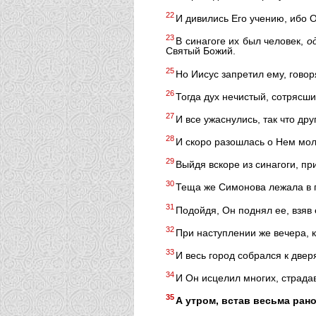
22
И дивились Его учению, ибо О
23
В синагоге их был человек,
о
Святый Божий.
25
Но Иисус запретил ему, говор
26
Тогда дух нечистый, сотрясши
27
И все ужаснулись, так что др
28
И скоро разошлась о Нем мол
29
Выйдя вскоре из синагоги, п
30
Теща же Симонова лежала в го
31
Подойдя, Он поднял ее, взяв е
32
При наступлении же вечера, 
33
И весь город собрался к двер
34
И Он исцелил многих, страдав
35
А утром, встав весьма ран