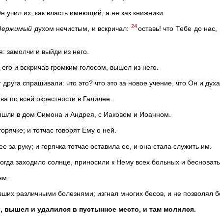
н учил их, как власть имеющий, а не как книжники.
24
держимый
духом нечистым, и вскричал:
оставь! что Тебе до нас
я: замолчи и выйди из него.
 его и вскричав громким голосом, вышел из него.
уг друга спрашивали: что это? что это за новое учение, что Он и д
ва по всей окрестности в Галилее.
ришли в дом Симона и Андрея, с Иаковом и Иоанном.
рячке; и тотчас говорят Ему о ней.
е за руку; и горячка тотчас оставила ее, и она стала служить им.
когда заходило солнце, приносили к Нему всех больных и бесноваты
ям.
ших различными болезнями; изгнал многих бесов, и не позволял бе
о, вышел и удалился в пустынное место, и там молился.