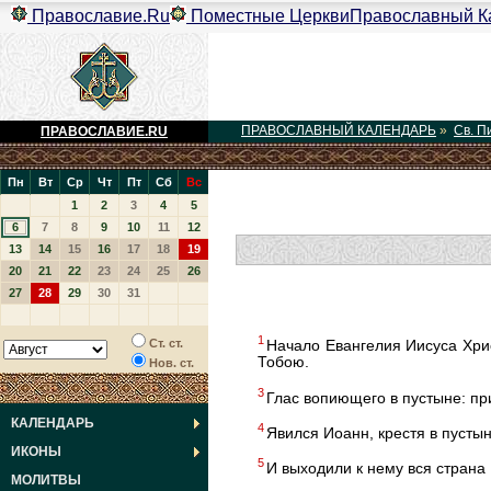
Православие.Ru
Поместные Церкви
Православный К
ПРАВОСЛАВНЫЙ КАЛЕНДАРЬ
»
Св. П
ПРАВОСЛАВИЕ.RU
Пн
Вт
Ср
Чт
Пт
Сб
Вс
1
2
3
4
5
6
7
8
9
10
11
12
13
14
15
16
17
18
19
20
21
22
23
24
25
26
27
28
29
30
31
1
Ст. ст.
Начало Евангелия Иисуса Хри
Тобою.
Нов. ст.
3
Глас вопиющего в пустыне: пр
КАЛЕНДАРЬ
4
Явился Иоанн, крестя в пусты
ИКОНЫ
5
И выходили к нему вся страна 
МОЛИТВЫ