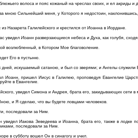
блюжьего волоса и пояс кожаный на чреслах своих, и ел акриды и 
 за мною Сильнейший меня, у Которого я недостоин, наклонившись,
 из Назарета Галилейского и крестился от Иоанна в Иордане.
час увидел
Иоанн
разверзающиеся небеса и Духа, как голубя, сходя
Мой возлюбленный, в Котором Мое благоволение.
едет Его в пустыню.
к дней, искушаемый сатаною, и был со зверями; и Ангелы служили 
был Иоанн, пришел Иисус в Галилею, проповедуя Евангелие Царс
руйте в Евангелие.
йского, увидел Симона и Андрея, брата его, закидывающих сети в
Мною, и Я сделаю, что вы будете ловцами человеков.
ети, последовали за Ним.
н увидел Иакова Зеведеева и Иоанна, брата его, также в лодке 
никами, последовали за Ним.
коре в субботу вошел Он в синагогу и учил.