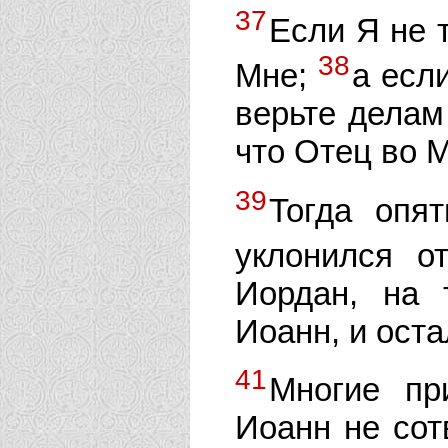
37
Если Я не 
38
Мне;
а если
верьте делам
что Отец во М
39
Тогда опя
уклонился о
Иордан, на 
Иоанн, и оста
41
Многие пр
Иоанн не сотв