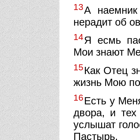
13
А наемник
нерадит об ов
14
Я есмь па
Мои знают Ме
15
Как Отец з
жизнь Мою по
16
Есть у Мен
двора, и тех
услышат голос
Пастырь.