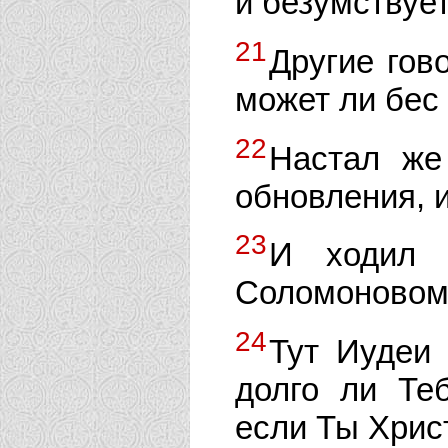
и безумствует
21
Другие гов
может ли бес
22
Настал же
обновления, 
23
И ходил 
Соломоновом
24
Тут Иудеи 
долго ли Те
если Ты Хрис