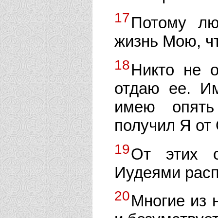
17
Потому лю
жизнь Мою, ч
18
Никто не 
отдаю ее. И
имею опять
получил Я от
19
От этих 
Иудеями расп
20
Многие из 