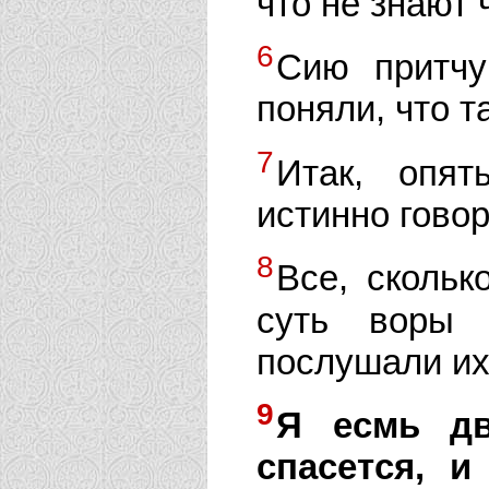
что не знают 
6
Сию притчу
поняли, что т
7
Итак, опят
истинно говор
8
Все, скольк
суть воры 
послушали их
9
Я есмь дв
спасется, и