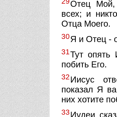
29
Отец Мой,
всех; и никт
Отца Моего.
30
Я и Отец - 
31
Тут опять 
побить Его.
32
Иисус от
показал Я ва
них хотите п
33
Иудеи сказ