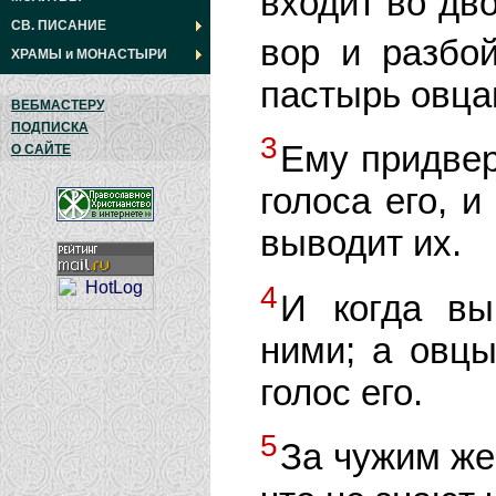
входит во дво
СВ. ПИСАНИЕ
вор и разбо
ХРАМЫ
и
МОНАСТЫРИ
пастырь овца
ВЕБМАСТЕРУ
ПОДПИСКА
3
Ему придвер
О САЙТЕ
голоса его, и
выводит их.
4
И когда вы
ними; а овцы
голос его.
5
За чужим же 