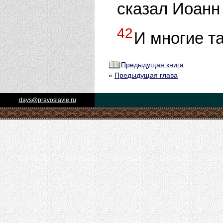
сказал Иоанн
42
И многие т
Предыдущая книга
«
Предыдущая глава
days@pravoslavie.ru