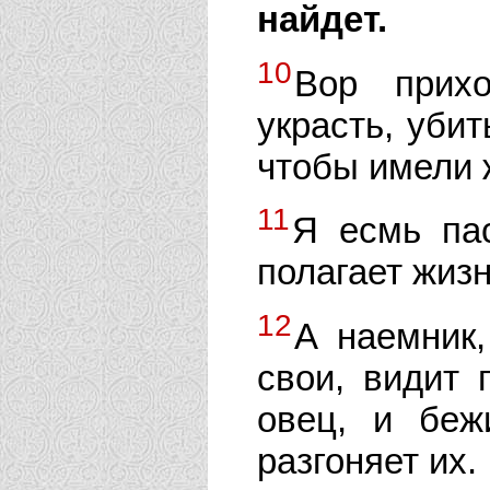
найдет.
10
Вор прихо
украсть, убит
чтобы имели 
11
Я есмь па
полагает жизн
12
А наемник,
свои, видит 
овец, и беж
разгоняет их.