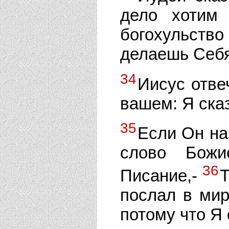
дело хотим
богохульство 
делаешь Себя
34
Иисус отве
вашем: Я ска
35
Если Он на
слово Божи
36
Писание,-
Т
послал в мир
потому что Я