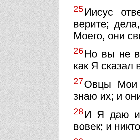
25
Иисус отв
верите; дела
Моего, они с
26
Но вы не в
как Я сказал 
27
Овцы Мои 
знаю их; и он
28
И Я даю и
вовек; и никт