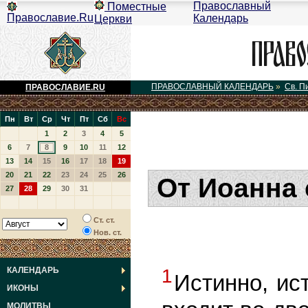
Православный
Поместные
Православие.Ru
Календарь
Церкви
ПРАВОСЛАВНЫЙ КАЛЕНДАРЬ
»
Св. П
ПРАВОСЛАВИЕ.RU
Пн
Вт
Ср
Чт
Пт
Сб
Вс
1
2
3
4
5
6
7
8
9
10
11
12
13
14
15
16
17
18
19
20
21
22
23
24
25
26
От Иоанна 
27
28
29
30
31
Ст. ст.
Нов. ст.
КАЛЕНДАРЬ
1
Истинно, ис
ИКОНЫ
МОЛИТВЫ