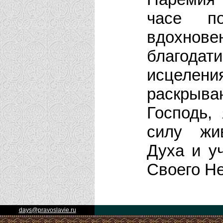
часе по
вдохнов
благода
исцелен
раскрыва
Господь,
силу жи
Духа и у
Своего Не
days@pravoslavie.ru