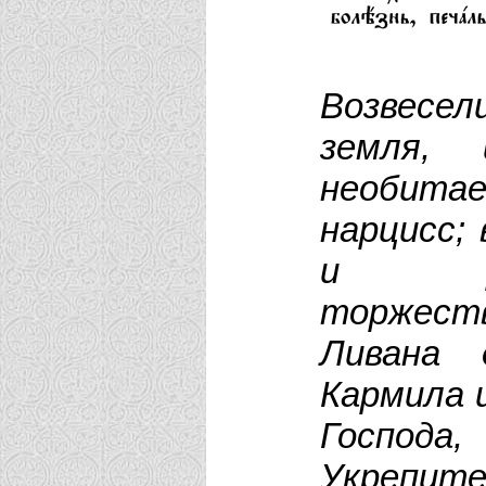
Возвесе
земля, 
необита
нарцисс;
и рад
торжеств
Ливана 
Кармила 
Господа
Укрепи