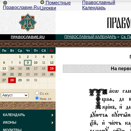
Православный
Поместные
Православие.Ru
Календарь
Церкви
ПРАВОСЛАВНЫЙ КАЛЕНДАРЬ
»
Св. П
ПРАВОСЛАВИЕ.RU
Пн
Вт
Ср
Чт
Пт
Сб
Вс
1
2
3
4
5
6
7
8
9
10
11
12
На перво
13
14
15
16
17
18
19
20
21
22
23
24
25
26
27
28
29
30
31
Ст. ст.
Нов. ст.
КАЛЕНДАРЬ
ИКОНЫ
МОЛИТВЫ