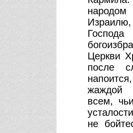
народом
Израилю,
Господа
богоизбр
Церкви Х
после с
напоится
жаждой 
всем, чь
усталости
не бойте