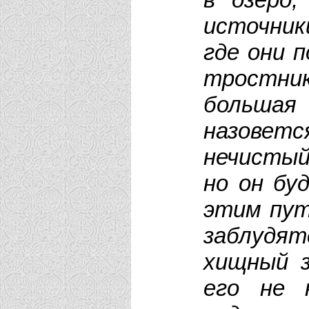
источник
где они 
тростник
большая
назове
нечистый
но он бу
этим пут
заблудят
хищный з
его не 