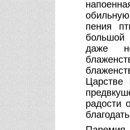
напоенн
обильную
пения пт
большой 
даже н
блаженс
блажен
Царстве 
предвкуш
радости 
благодать
Паремия