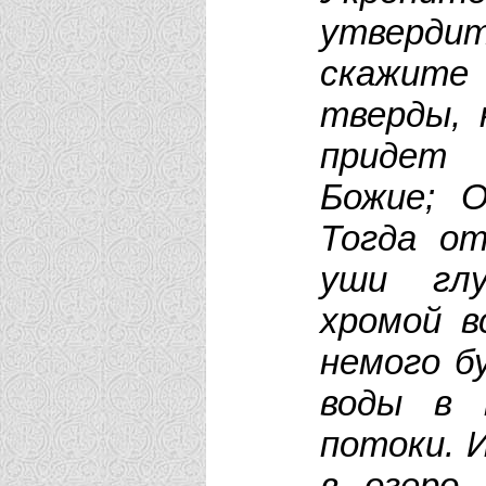
утверд
скажите
тверды, 
придет
Божие; 
Тогда от
уши глу
хромой в
немого б
воды в 
потоки. 
в озеро