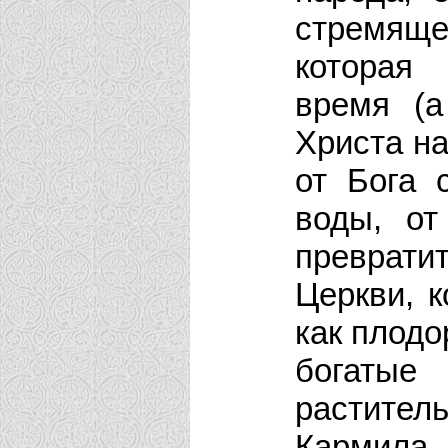
стремящег
которая
время (
Христа на
от Бога 
воды, от
преврат
Церкви, к
как плодо
богат
растите
Кармила.