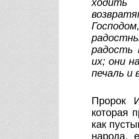
ходит
возвра
Господ
радост
радость 
их; они н
печаль и 
Пророк И
которая п
как пуст
народа, 