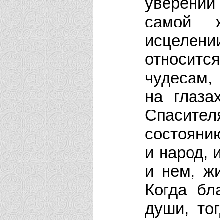
уверени
самой ж
исцелени
относит
чудесам,
на глаза
Спасите
состояни
и народ, 
и нем, ж
Когда бл
души, то