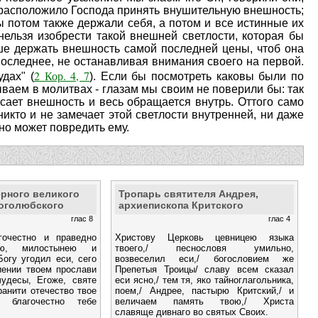
е расположило Господа принять внушительную внешность;
ы потом также держали себя, а потом и все истинные их
нельзя изобрести такой внешней светлости, которая бы
чше держать внешность самой последней цены, чтоб она
оследнее, не останавливая внимания своего на первой.
2 Кор. 4, 7
дах" (
). Если бы посмотреть каковы были по
ваем в молитвах - глазам мы своим не поверили бы: так
росает внешность и весь обращается внутрь. Оттого само
никто и не замечает этой светлости внутренней, ни даже
но может повредить ему.
ерного великого
Тропарь святителя Андрея,
Боголюбского
архиепископа Критского
глас 8
глас 4
очестно и праведно
Христову Церковь цевницею языка
ою, милостынею и
твоего,/ песнословя умильно,
огу угодил еси, сего
возвеселил еси,/ богословием же
иении твоем прослави
Препетыя Троицы/ славу всем сказал
удесы, Егоже, святе
еси ясно,/ тем тя, яко тайноглагольника,
анити отечество твое
поем,/ Андрее, пастырю Критский,/ и
 благочестно тебе
величаем память твою,/ Христа
славяще дивнаго во святых Своих.