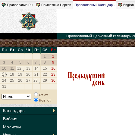
Православие.Ru
Поместные Церкви
Православный Календарь
English
Православный Церковный календарь 2
Пн
Вт
Ср
Чт
Пт
Сб
Вс
1
2
3
4
5
6
7
8
9
10
11
12
13
14
15
16
17
18
19
20
21
22
23
24
25
26
27
28
29
30
31
Ст. ст.
Нов. ст.
Календарь
Библия
Молитвы