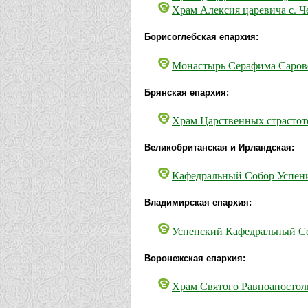
Храм Алексия царевича с. Ч
Борисоглебская епархия:
Монастырь Серафима Саровс
Брянская епархия:
Храм Царственных страстоте
Великобританская и Ирландская:
Кафедральный Собор Успени
Владимирская епархия:
Успенский Кафедральный Со
Воронежская епархия:
Храм Святого Равноапостол