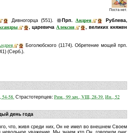
Поста нет.
Андрея
Дивногорца (551).
Прп.
Рублева,
ксандры
Алексия
, царевича
, великих княжен
Андрея
Боголюбского (1174). Обретение мощей прп.
41) (Серб.).
, 54-58.
Рим., 99 зач., VIII, 28-39.
Ин., 52
Страстотерпцев:
дый день года
ого, что, живя среди них, Он не имел во внешнем Своем
невольное уважение. Мы знаем кто Он, говорили они;