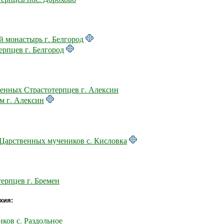
 монастырь г. Белгород
рпцев г. Белгород
венных Страстотерпцев г. Алексин
м г. Алексин
 Царственных мучеников с. Кисловка
ерпцев г. Бремен
хия:
ков с. Раздольное