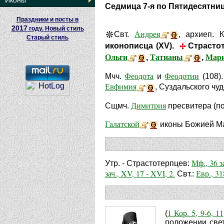
Иконы
Седмица 7-я по Пятидесятни
Праздники и посты в
2017
году. Новый стиль
Андрея
Свт.
, архиеп. 
Старый стиль
иконописца (XV).
Страсто
Ольги
Татианы
Мар
,
,
Феодота
Феодотии
Мчч.
и
(108)
Евфимия
, Суздальского чу
Димитрия
Сщмч.
пресвитера (по
Галатской
иконы Божией Ма
Мф., 36 з
Утр. - Страстотерпцев:
зач., XV, 17 - XVI, 2.
Евр., 318
Свт.:
1 Кор. 5, 9-6, 11
(
положении све