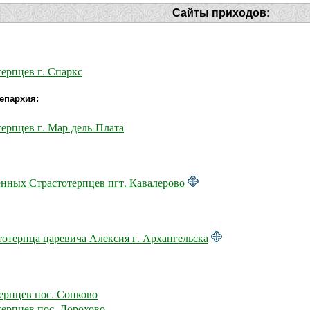
Сайты приходов:
ерпцев г. Спаркс
епархия:
ерпцев г. Мар-дель-Плата
енных Страстотерпцев пгт. Кавалерово
тотерпца царевича Алексия г. Архангельска
ерпцев пос. Сонково
ерпцев пос. Дорохово