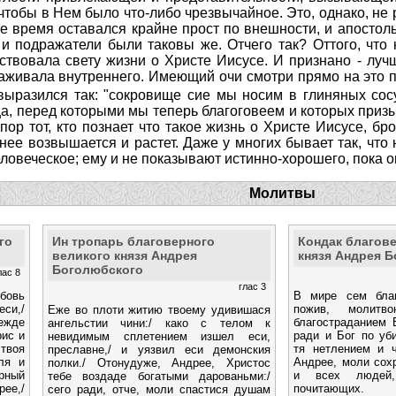
 чтобы в Нем было что-либо чрезвычайное. Это, однако, н
е время оставался крайне прост по внешности, и апостол
и подражатели были таковы же. Отчего так? Оттого, что 
ствовала свету жизни о Христе Иисусе. И признано - лу
аживала внутреннего. Имеющий очи смотри прямо на это п
выразился так: "сокровище сие мы носим в глиняных сосу
а, перед которыми мы теперь благоговеем и которых призы
пор тот, кто познает что такое жизнь о Христе Иисусе, б
нее возвышается и растет. Даже у многих бывает так, что 
ловеческое; ему и не показывают истинно-хорошего, пока о
Молитвы
го
Ин тропарь благоверного
Кондак благов
великого князя Андрея
князя Андрея 
Боголюбского
лас 8
глас 3
юбовь
В мире сем благ
еси,/
пожив, молитв
Еже во плоти житию твоему удивишася
ежде
благостраданием Б
ангельстии чини:/ како с телом к
рис и
ради и Бог по уб
невидимым сплетением изшел еси,
твоя
тя нетлением и ч
преславне,/ и уязвил еси демонския
ля и
Андрее, моли сохр
полки./ Отонудуже, Андрее, Христос
рный
и всех людей,
тебе воздаде богатыми дарованьми:/
рее,/
почитающих.
сего ради, отче, моли спастися душам