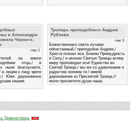
добных
Тропарь преподобного Андрея
ввы и Александра
Рублева
ниила Черного,
глас 3
а
Божественнаго света лучами
облистаемый,/ преподобне Андрее,/
глас 2
Христа познал еси, Божию Премудрость
етелей на земли
и Силу,/ и иконою Святыя Троицы всему
подобнии отцы,/ в
миру проповедал еси/ Единство во
х ныне благоухаете,
Святей Троице,/ мы же со удивлением и
/ и лицем к лицу зрите
радостию вопием ти:/ имеяй
у,/ Юже дерзновенно
дерзновение ко Пресвятей Троице,//
 душам нашим.
моли просветити души наша.
на Дивногорца.