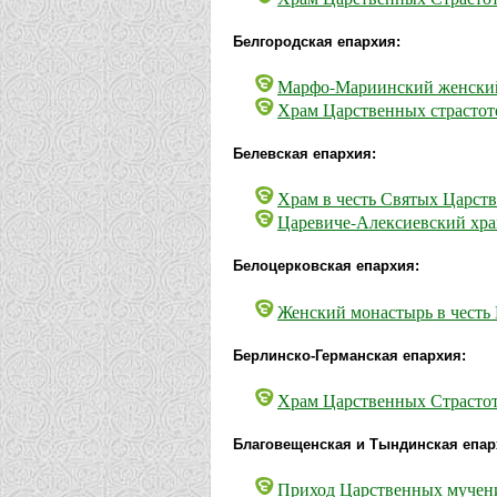
Белгородская епархия:
Марфо-Мариинский женский
Храм Царственных страстоте
Белевская епархия:
Храм в честь Святых Царст
Царевиче-Алексиевский хра
Белоцерковская епархия:
Женский монастырь в честь
Берлинско-Германская епархия:
Храм Царственных Страстот
Благовещенская и Тындинская епар
Приход Царственных мучени