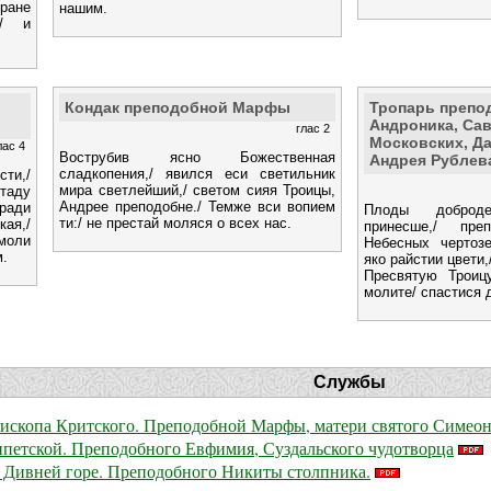
ране
нашим.
и/ и
Кондак преподобной Марфы
Тропарь препо
Андроника, Са
глас 2
Московских, Да
лас 4
Вострубив ясно Божественная
Андрея Рублев
сладкопения,/ явился еси светильник
ти,/
мира светлейший,/ светом сияя Троицы,
таду
Андрее преподобне./ Темже вси вопием
 ради
Плоды доброд
ти:/ не престай моляся о всех нас.
ая,/
принесше,/ пре
моли
Небесных чертозе
м.
яко райстии цвети,
Пресвятую Троиц
молите/ спастися
Службы
пископа Критского. Преподобной Марфы, матери святого Симео
петской. Преподобного Евфимия, Суздальского чудотворца
а Дивней горе. Преподобного Никиты столпника.