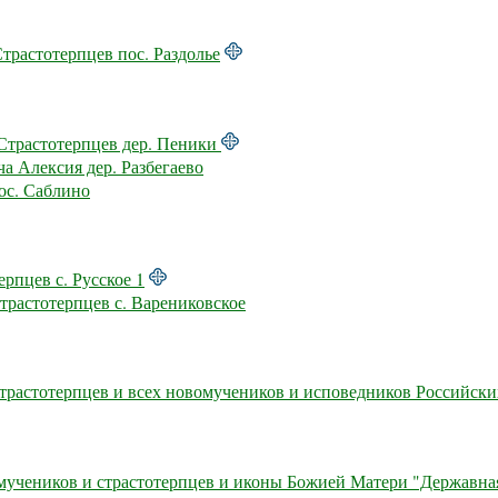
растотерпцев пос. Раздолье
Страстотерпцев дер. Пеники
а Алексия дер. Разбегаево
ос. Саблино
рпцев с. Русское 1
трастотерпцев с. Варениковское
растотерпцев и всех новомучеников и исповедников Российских
учеников и страстотерпцев и иконы Божией Матери "Державная