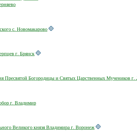
ерняево
кого с. Новомакарово
рпцев г. Брянск
я Пресвятой Богородицы и Святых Царственных Мучеников г.
бор г. Владимир
ьного Великого князя Владимира г. Воронеж