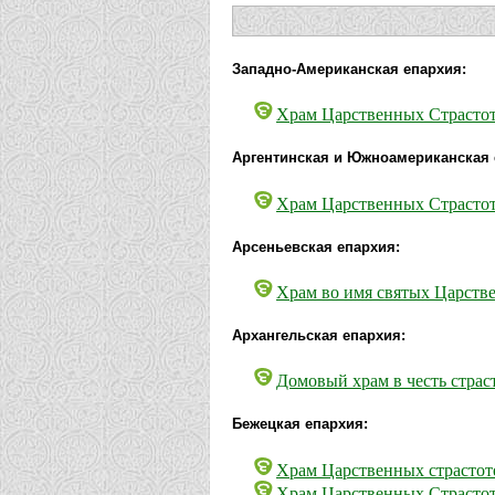
Западно-Американская епархия:
Храм Царственных Страстот
Аргентинская и Южноамериканская 
Храм Царственных Страстот
Арсеньевская епархия:
Храм во имя святых Царств
Архангельская епархия:
Домовый храм в честь страс
Бежецкая епархия:
Храм Царственных страстот
Храм Царственных Страстот