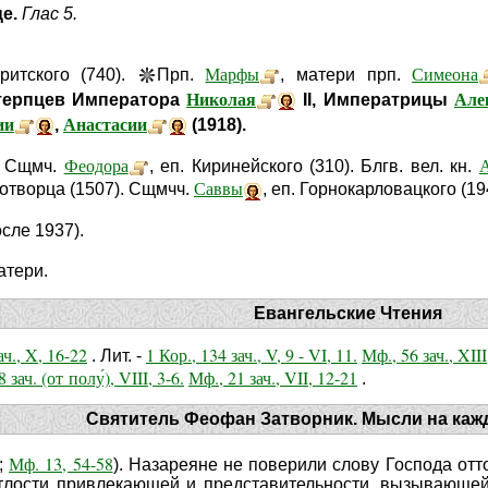
це.
Глас 5.
Марфы
Симеона
Критского (740).
Прп.
, матери прп.
Николая
Але
терпцев Императора
II, Императрицы
ии
Анастасии
,
(1918).
Феодора
. Сщмч.
, еп. Киринейского (310). Блгв. вел. кн.
Саввы
дотворца (1507). Сщмчч.
, еп. Горнокарловацкого (19
сле 1937).
тери.
Евангельские Чтения
ач., X, 16-22
1 Кор., 134 зач., V, 9 - VI, 11.
Мф., 56 зач., XIII
. Лит. -
 зач. (от полу́), VIII, 3-6.
Мф., 21 зач., VII, 12-21
.
Святитель Феофан Затворник. Мысли на каж
Мф. 13, 54-58
;
). Назареяне не поверили слову Господа отт
тлости привлекающей и представительности, вызывающей 