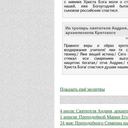
с нимиже Христа Бога моли о ст
нашей, еже Богоугодней быт
сыновом российским спастися.
Ин тропарь святителя Андрея,
архиепископа Критского
г
Правило веры и образ кротос
воздержания учителя/ яви тя с
твоему,/ Яже вещей истина./ Сего
стяжал еси смирением высок
нищетою богатая,/ отче Андрее,/ 
Христа Бога/ спастися душам наши
Показать ещё молитвы
4 июля: Святителя Андрея, архие
1 апреля: Преподобной Марии Еги
24 мая: Преподобного Симеона н