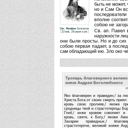
быть не может,
но и Сам Он вс
последователи 
вполне соответ
собою не загор
Св. ап. Павел 
наружности лиц
они были просты. Но и до сих 
собою первая падает, а послед
сам обладающий ею. Зло око че
Тропарь благоверного велико
князя Андрея Боголюбского
г
Яко благоверен и праведен,/ за л
Христа Бога от своих смерть приял 
кровь свою пролияв,/ якоже пр
сродницы твой и страстотерпцы Бо
Глеб,/ ихже кровем совопиет и 
кровь, святе, к Богу,/ якоже Аве
Захарии праведных,/ благове
страстотерпче, великий княже Анд