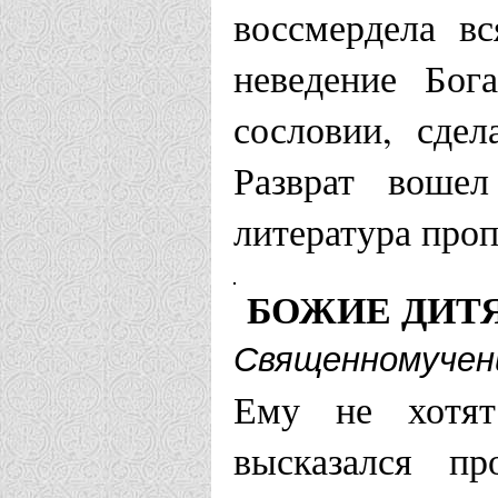
воссмердела вс
неведение Бог
сословии, сде
Разврат воше
литература про
БОЖИЕ ДИТ
Священномучен
Ему не хотят
высказался пр