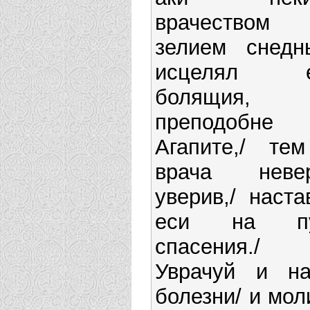
врачеством
зелием снедн
исцелял е
болящия,
преподобне
Агапите,/ те
врача неве
уверив,/ наста
еси на пу
спасения./
Уврачуй и н
болезни/ и мол