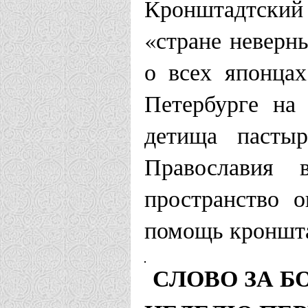
Кронштадтский
«стране неверн
о всех японцах
Петербурге на
детища пастыр
Православия
пространство 
помощь кроншта
СЛОВО ЗА Б