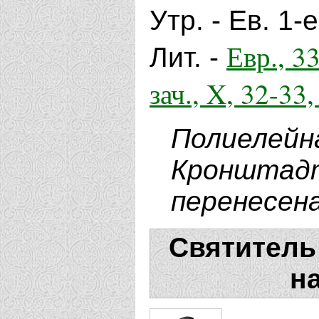
Утр. - Ев. 1-
Евр., 33
Лит. -
зач., X, 32-33
Полиелей
Кроншт
перенесена
Святитель
н