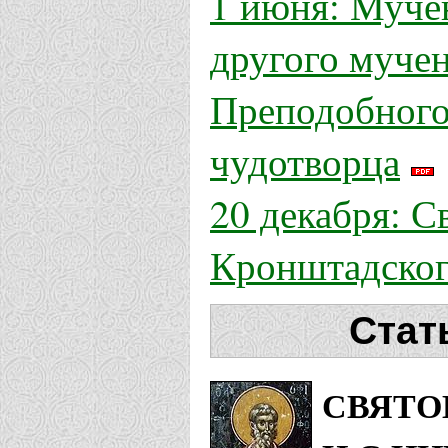
1 июня: Муче
другого мучен
Преподобного
чудотворца
20 декабря: С
Кронштадског
Стат
СВЯТО