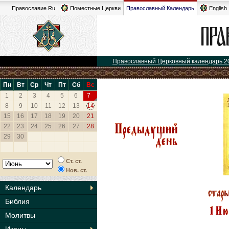
Православие.Ru
Поместные Церкви
Православный Календарь
English
Православный Церковный календарь 2
Пн
Вт
Ср
Чт
Пт
Сб
Вс
1
2
3
4
5
6
7
8
9
10
11
12
13
14
15
16
17
18
19
20
21
22
23
24
25
26
27
28
29
30
Ст. ст.
Нов. ст.
Календарь
Библия
Молитвы