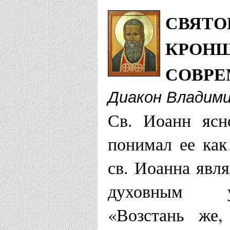
СВЯТО
КРОНШ
СОВРЕ
Диакон Владими
Св. Иоанн ясн
понимал ее как
св. Иоанна явля
духовным ум
«Возстань же,