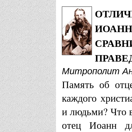
ОТЛИЧ
ИОАНН
СРАВН
ПРАВЕ
Митрополит Ан
Память об отц
каждого христи
и людьми? Что в
отец Иоанн дл