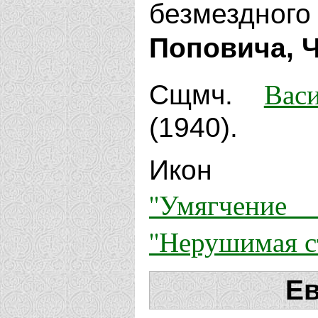
безмездн
Поповича, Ч
Вас
Сщмч.
(1940).
Икон 
''Умягч
''Нерушимая ст
Ев