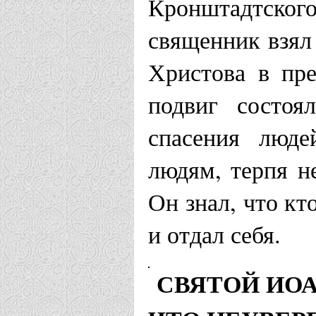
Кронштадтског
священник взял
Христова в пре
подвиг состоя
спасения люде
людям, терпя н
Он знал, что кт
и отдал себя.
СВЯТОЙ ИО