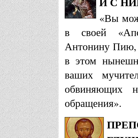
И С Н
«Вы мож
в своей «Апо
Антонину Пию, 
в этом нынешн
ваших мучите
обвиняющих 
обращения».
ПРЕП