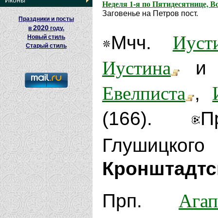
Иконы
Неделя 1-я по Пятидесятнице, В
Заговенье на Петров пост.
Праздники и посты
2020
в
году.
Иуст
Мчч.
Новый стиль
Старый стиль
Иустина
и 
Евелписта
,
(166).
Глушицког
Кронштадтск
Агап
Прп.