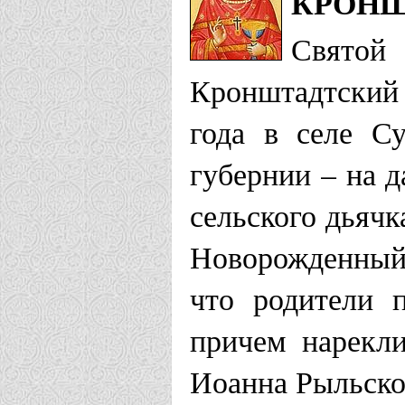
КРОНШ
Свято
Кронштадтский 
года в селе С
губернии – на д
сельского дьяч
Новорожденный 
что родители 
причем нарекли
Иоанна Рыльско