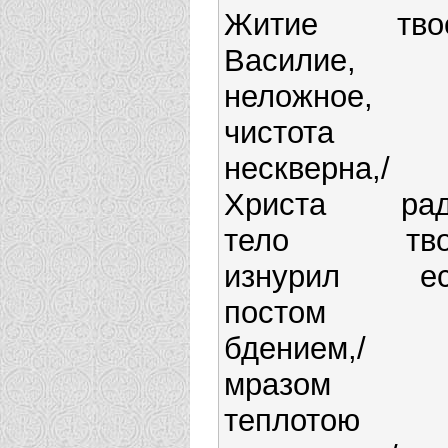
Житие твое
Василие,
неложное, 
чистота
нескверна,/
Христа рад
тело тво
изнурил ес
постом 
бдением,/ 
мразом 
теплотою