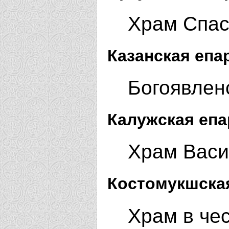
Храм Спас
Казанская епа
Богоявленс
Калужская епа
Храм Васи
Костомукшская
Храм в че