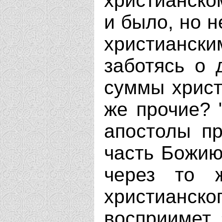
христианском
и было, но 
христианск
заботясь о 
суммы христ
же прочие? 
апостолы пр
часть Божию
через то 
христианс
восприимет 