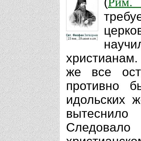
Рим. 
(
требу
церко
научи
христианам.
же все ост
противно б
идольских ж
вытеснило
Следовало