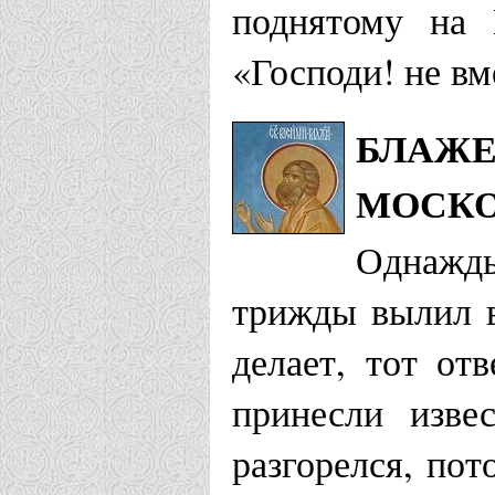
поднятому на 
«Господи! не вм
БЛАЖЕ
МОСКО
Однажд
трижды вылил в
делает, тот от
принесли изве
разгорелся, пот