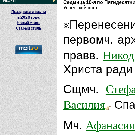
Иконы
Седмица 10-я по Пятидесятн
Успенский пост.
Праздники и посты
2020
в
году.
Перенесен
Новый стиль
Старый стиль
первомч. ар
Никод
правв.
Христа ради 
Стеф
Сщмч.
Василия
Спас
Афанасия
Мч.