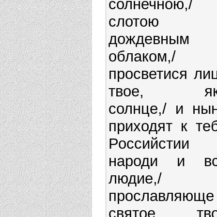
солнечною,/
слотою 
дождевным
облаком,/ 
просветися ли
твое, як
солнце,/ и ны
приходят к те
Российстии
народи и в
людие,/
прославляюще
святое тво