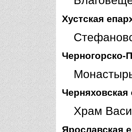
Благовеще
Хустская епар
Стефановс
Черногорско-П
Монастырь
Черняховская 
Храм Васи
Ярославская е