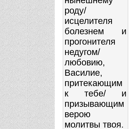
нынешнему
роду/
исцелителя
болезнем и
прогонителя
недугом/
любовию,
Василие,
притекающим
к тебе/ и
призывающим
верою
молитвы твоя.