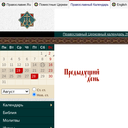
Православие.Ru
Поместные Церкви
Православный Календарь
English
Православный Церковный календарь 2
Пн
Вт
Ср
Чт
Пт
Сб
Вс
1
2
3
4
5
6
7
8
9
10
11
12
13
14
15
16
17
18
19
20
21
22
23
24
25
26
27
28
29
30
31
Ст. ст.
Нов. ст.
Календарь
Библия
Молитвы