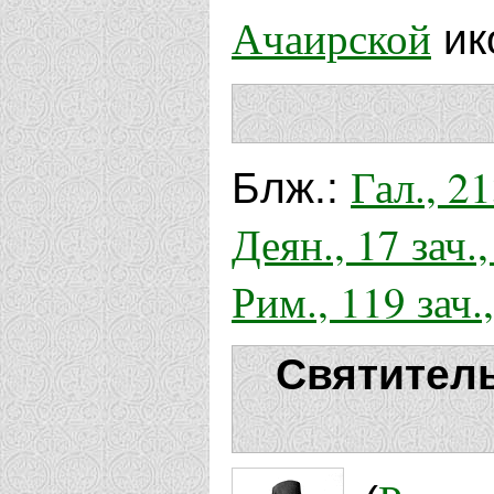
Ачаирской
ик
Гал., 21
Блж.:
Деян., 17 зач.,
Рим., 119 зач.
Святител