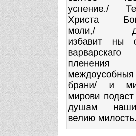
успение./ Т
Христа Бог
моли,/ д
избавит ны 
варварскаго
пленения 
междоусобныя
брани/ и м
мирови подаст
душам наши
велию милость