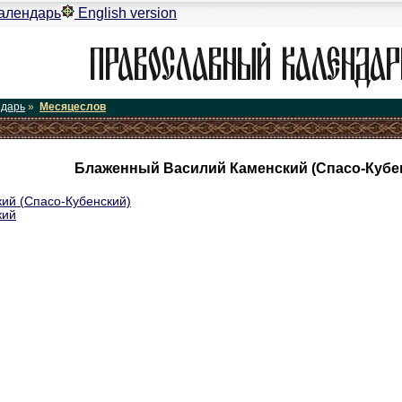
алендарь
English version
ндарь
»
Месяцеслов
Блаженный Василий Каменский (Спасо-Кубен
ий (Спасо-Кубенский)
кий