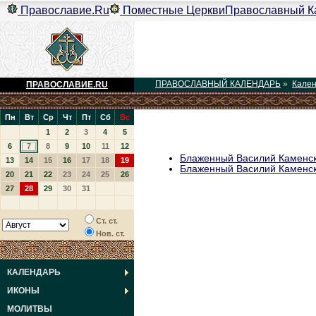
Православие.Ru
Поместные Церкви
Православный К
ПРАВОСЛАВНЫЙ КАЛЕНДАРЬ
»
Кале
ПРАВОСЛАВИЕ.RU
Пн
Вт
Ср
Чт
Пт
Сб
Вс
1
2
3
4
5
6
7
8
9
10
11
12
Блаженный Василий Каменск
13
14
15
16
17
18
19
Блаженный Василий Каменс
20
21
22
23
24
25
26
27
28
29
30
31
Ст. ст.
Нов. ст.
КАЛЕНДАРЬ
ИКОНЫ
МОЛИТВЫ