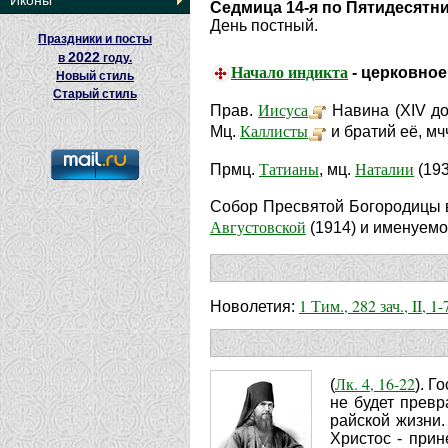
Иконы
Седмица 14-я по Пятидесятн
День постный.
Праздники и посты
2022
в
году.
Начало индикта
- церковное
Новый стиль
Старый стиль
Иисуса
Прав.
Навина (XIV до 
Каллисты
Мц.
и братий её, мч
Татианы
Наталии
Прмц.
, мц.
(193
Собор Пресвятой Богородицы в
Августовской
(1914) и именуем
1 Тим., 282 зач., II, 1-
Новолетия:
Лк. 4, 16-22
(
). Г
не будет превр
райской жизни.
Христос - прин