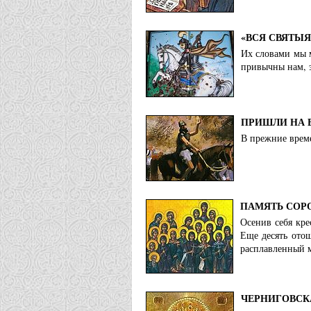
«ВСЯ СВЯТЫ
Их словами мы 
привычны нам, э
ПРИШЛИ НА 
В прежние време
ПАМЯТЬ СОР
Осенив себя кре
Еще десять отош
расплавленный м
ЧЕРНИГОВСК