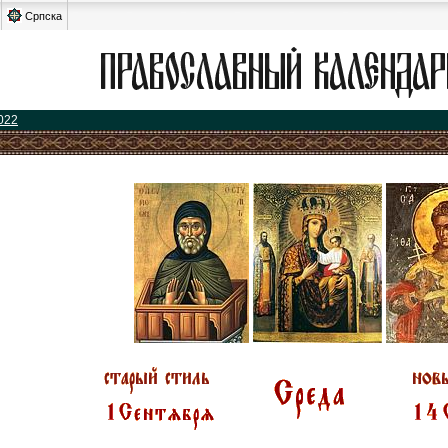
Српска
022