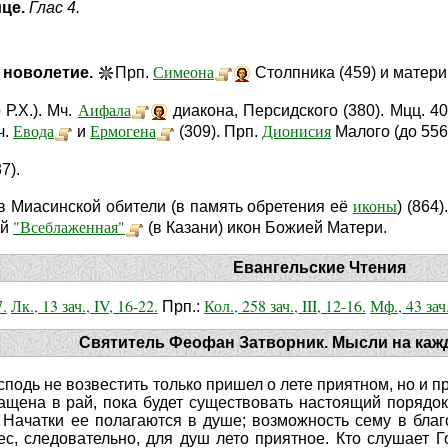
ице.
Глас 4.
Симеона
 новолетие.
Прп.
Столпника (459) и матери
Аифала
Р.Х.). Мч.
диакона, Персидского (380). Мцц. 4
Евода
Ермогена
Дионисия
ч.
и
(309). Прп.
Малого (до 556)
7).
иконы
 Миасинской обители (в память обретения её
) (864)
"Всеблаженная"
ой
(в Казани) икон Божией Матери.
Евангельские Чтения
7.
Лк., 13 зач., IV, 16-22.
Кол., 258 зач., III, 12-16.
Мф., 43 зач.
Прп.:
Святитель Феофан Затворник. Мысли на каж
осподь не возвестить только пришел о лете приятном, но и 
ащена в рай, пока будет существовать настоящий порядок
 Начатки ее полагаются в душе; возможность сему в бла
ес, следовательно, для душ лето приятное. Кто слушает 