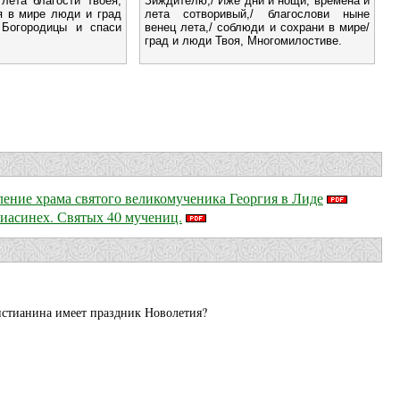
лета благости Твоея,
Зиждителю,/ Иже дни и нощи, времена и
я в мире люди и град
лета сотворивый,/ благослови ныне
 Богородицы и спаси
венец лета,/ соблюди и сохрани в мире/
град и люди Твоя, Многомилостиве.
ление храма святого великомученика Георгия в Лиде
иасинех. Святых 40 мучениц.
ристианина имеет праздник Новолетия?