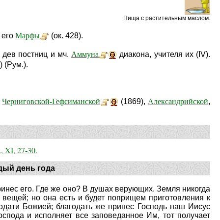
Пища с растительным маслом.
Марфы
 его
(ок. 428).
Аммуна
0 дев постниц и мч.
диакона, учителя их (IV).
 (Рум.).
Черниговской-Гефсиманской
Александрийской
.
(1869),
,
, XI, 27-30.
дый день года
принес его. Где же оно? В душах верующих. Земля никогда
 вещей; но она есть и будет поприщем приготовления к
годати Божией; благодать же принес Господь наш Иисус
Господа и исполняет все заповеданное Им, тот получает