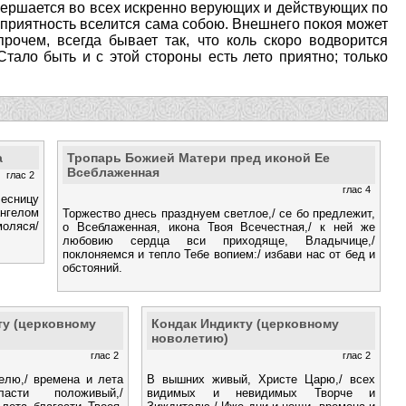
овершается во всех искренно верующих и действующих по
 приятность вселится сама собою. Внешнего покоя может
рочем, всегда бывает так, что коль скоро водворится
Стало быть и с этой стороны есть лето приятно; только
а
Тропарь Божией Матери пред иконой Ее
Всеблаженная
глас 2
глас 4
есницу
ангелом
Торжество днесь празднуем светлое,/ се бо предлежит,
оляся/
о Всеблаженная, икона Твоя Всечестная,/ к ней же
любовию сердца вси приходяще, Владычице,/
поклоняемся и тепло Тебе вопием:/ избави нас от бед и
обстояний.
ту (церковному
Кондак Индикту (церковному
новолетию)
глас 2
глас 2
елю,/ времена и лета
В вышних живый, Христе Царю,/ всех
сти положивый,/
видимых и невидимых Творче и