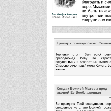
благодать и си
вере. Мыслями 
не быть никако
внутренний пок
снаружи оно ка
Тропарь преподобного Симео
Терпения столп был еси,/ ревн
преподобне,/ Иову во страс
искушениих,/ и безплотных жительс
Симеоне отче наш,/ моли Христа Б
нашим.
Кондак Божией Матери пред
иконой Ее Всеблаженная
г
Во праздник Твой сошедшеся, верн
священное ко славе Божией торже