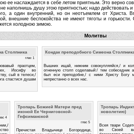
лою ее наслаждается в себе летом приятным. Это верно с
не наполнишь душу этою приятностью; надо действовать и
го, а один внутренний, но он неотъемлем от Христа. Вп
ой, внешние беспокойства не имеют тяготы и горькости. 
жется холодною зимою.
Молитвы
на Столпника
Кондак преподобного Симеона Столпник
глас 1
овавый праотцем,
Вышних ищай, нижним совокупляяйся,/ и кол
тех, Иосифу во
огненную столп соделавый:/ тем собеседник 
тву, сый в телеси,/
был еси преподобне,/ с ними Христу Богу м
ога спастися душам
непрестанно о всех нас.
Тропарь Божией Матери пред
Тропарь Индик
иконой Ее Черниговской-
новолетию)
Гефсиманской
лас 4
глас 5
ии,/
Всея твари Содет
ство
во Своей вла
Пречистая Владычице Богородице,