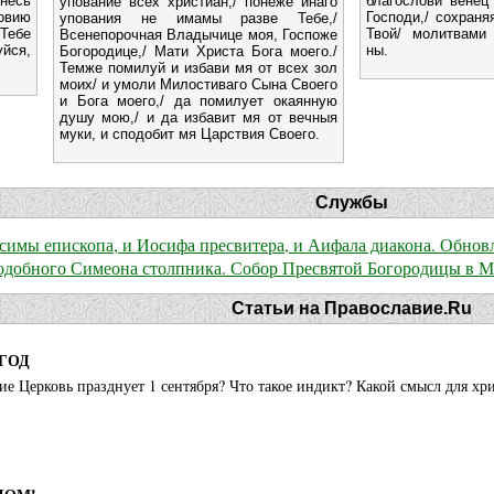
есь
благослови венец 
упование всех христиан,/ понеже инаго
овию
Господи,/ сохраня
упования не имамы разве Тебе,/
Тебе
Твой/ молитвами
Всенепорочная Владычице моя, Госпоже
йся,
ны.
Богородице,/ Мати Христа Бога моего./
Темже помилуй и избави мя от всех зол
моих/ и умоли Милостиваго Сына Своего
и Бога моего,/ да помилует окаянную
душу мою,/ и да избавит мя от вечныя
муки, и сподобит мя Царствия Своего.
Службы
симы епископа, и Иосифа пресвитера, и Аифала диакона. Обнов
подобного Симеона столпника. Собор Пресвятой Богородицы в М
Статьи на Православие.Ru
ГОД
е Церковь празднует 1 сентября? Что такое индикт? Какой смысл для х