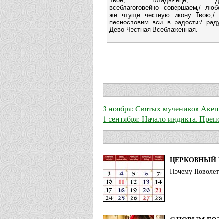
Твое, Владычице, дн
всеблагоговейно совершаем,/ люб
же чтуще честную икону Твою,/ 
песнословим вси в радости:/ раду
Дево Честная Всеблаженная.
3 ноября: Святых мучеников Акеп
1 сентября: Начало индикта. Пре
ЦЕРКОВНЫЙ 
Почему Новолети