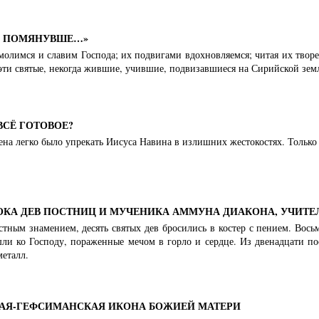
Я ПОМЯНУВШЕ…»
молимся и славим Господа; их подвигами вдохновляемся; читая их твор
ти святые, некогда жившие, учившие, подвизавшиеся на Сирийской зем
ВСЁ ГОТОВОЕ?
на легко было упрекать Иисуса Навина в излишних жестокостях. Только 
ОКА ДЕВ ПОСТНИЦ И МУЧЕНИКА АММУНА ДИАКОНА, УЧИТЕ
стным знамением, десять святых дев бросились в костер с пением. Вос
ли ко Господу, пораженные мечом в горло и сердце. Из двенадцати п
еталл.
АЯ-ГЕФСИМАНСКАЯ ИКОНА БОЖИЕЙ МАТЕРИ