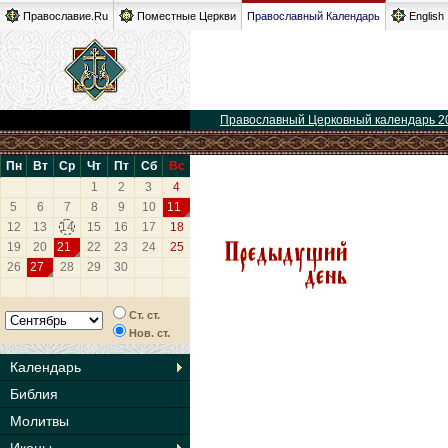
Православие.Ru
Поместные Церкви
Православный Календарь
English
Православный Церковный календарь 2
Пн
Вт
Ср
Чт
Пт
Сб
Вс
1
2
3
4
5
6
7
8
9
10
11
12
13
14
15
16
17
18
19
20
21
22
23
24
25
26
27
28
29
30
Ст. ст.
Нов. ст.
Календарь
Библия
Молитвы