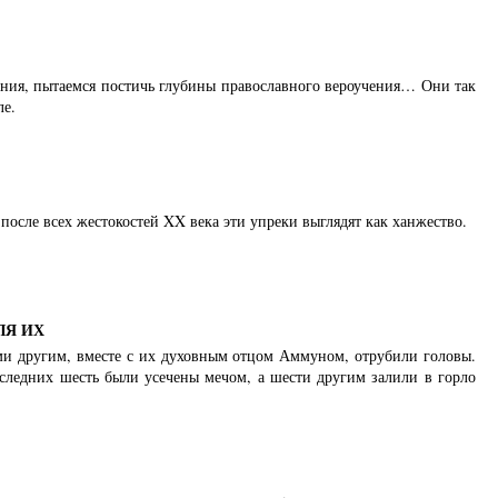
ения, пытаемся постичь глубины православного вероучения… Они так
ле.
после всех жестокостей XX века эти упреки выглядят как ханжество.
ЛЯ ИХ
ьми другим, вместе с их духовным отцом Аммуном, отрубили головы.
оследних шесть были усечены мечом, а шести другим залили в горло