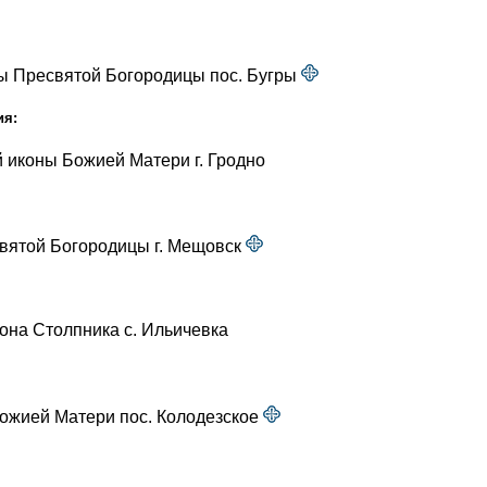
ны Пресвятой Богородицы пос. Бугры
ия:
й иконы Божией Матери г. Гродно
вятой Богородицы г. Мещовск
на Столпника с. Ильичевка
Божией Матери пос. Колодезское