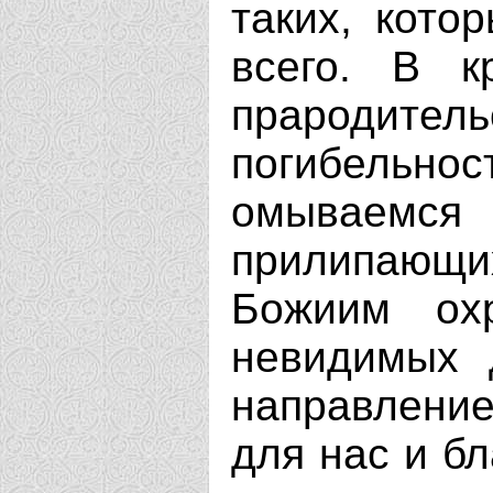
таких, кото
всего. В 
прародит
погибельнос
омываемся
прилипающ
Божиим ох
невидимых 
направление
для нас и б