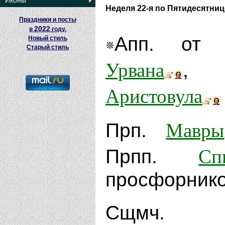
Иконы
Неделя 22-я по Пятидесятниц
Праздники и посты
2022
в
году.
Апп. от
Новый стиль
Старый стиль
Урвана
Аристовула
Мавры
Прп.
Сп
Прпп.
просфорников
Сщмч. 