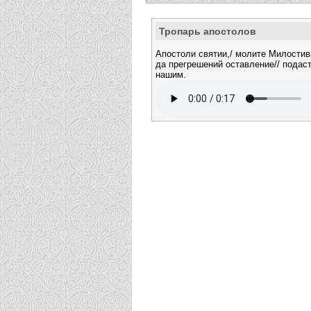
Тропарь апостолов
Апостоли святии,/ молите Милостива
да прегрешений оставление// подас
нашим.