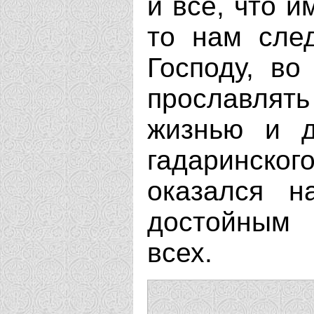
и все, что и
то нам сле
Господу, во
прославлять
жизнью и д
гадаринског
оказался н
достойным
всех.