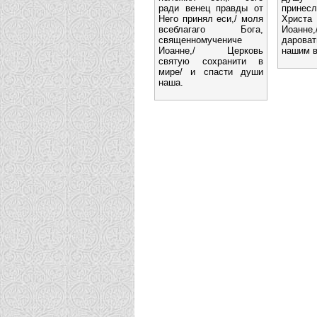
ради венец правды от
принес
Него принял еси,/ моля
Христ
всеблагаго Бога,
Иоанн
священномучениче
даров
Иоанне,/ Церковь
нашим в
святую сохранити в
мире/ и спасти души
наша.