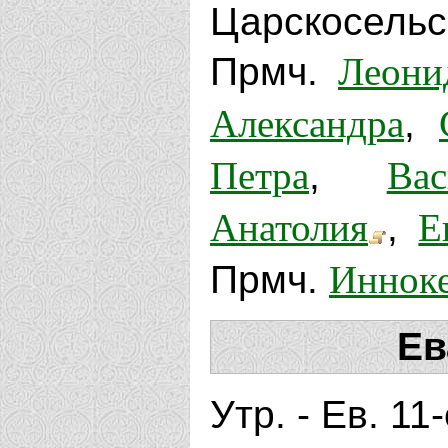
Царскосельс
Леони
Прмч.
Александра
,
Петра
Вас
,
Анатолия
Е
,
Иннок
Прмч.
Ев
Утр. - Ев. 11