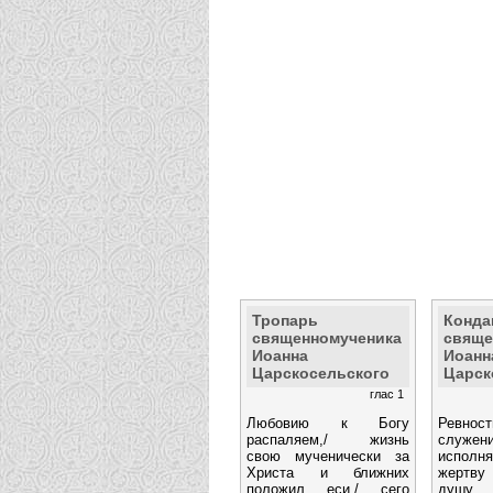
Тропарь
Конда
священномученика
свяще
Иоанна
Иоанн
Царскосельского
Царск
глас 1
Любовию к Богу
Ревнос
распаляем,/ жизнь
служ
свою мученически за
исполн
Христа и ближних
жертву 
положил еси,/ сего
душу