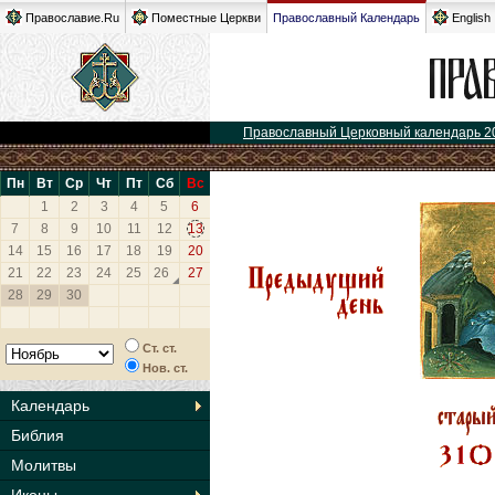
Православие.Ru
Поместные Церкви
Православный Календарь
English
Православный Церковный календарь 2
Пн
Вт
Ср
Чт
Пт
Сб
Вс
1
2
3
4
5
6
7
8
9
10
11
12
13
14
15
16
17
18
19
20
21
22
23
24
25
26
27
28
29
30
Ст. ст.
Нов. ст.
Календарь
Библия
Молитвы