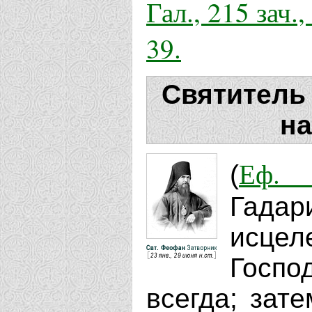
Гал., 215 зач.,
39.
Святитель
на
Еф. 
(
Гада
исцел
Госп
всегда; зат