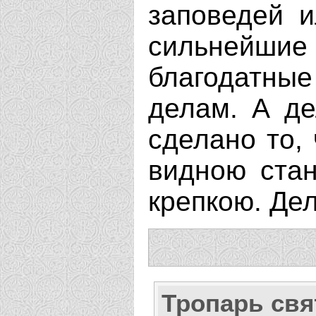
заповедей 
сильнейши
благодатны
делам. А д
сделано то,
видною стан
крепкою. Дел
Тропарь свя