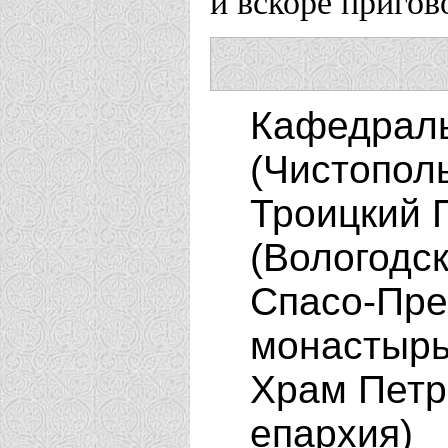
и вскоре пригов
Кафедраль
(Чистопол
Троицкий 
(Вологодс
Спасо-Пре
монастырь
Храм Петра
епархия)