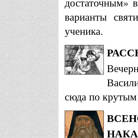
достаточным» в
варианты свят
ученика.
РАСС
Вечерн
Васили
сюда по крутым 
ВСЕН
НАКА