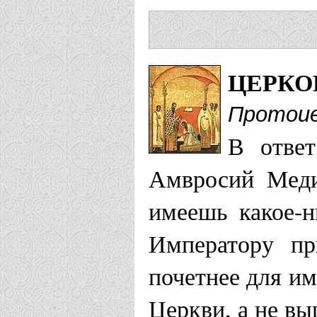
ЦЕРКОВ
Протоие
В ответ
Амвросий Медио
имеешь какое-
Императору п
почетнее для им
Церкви, а не в