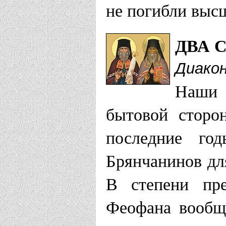
не погибли высш
ДВА 
Диако
Наши 
бытовой сторо
последние го
Брянчанинов дл
В степени пре
Феофана вообщ