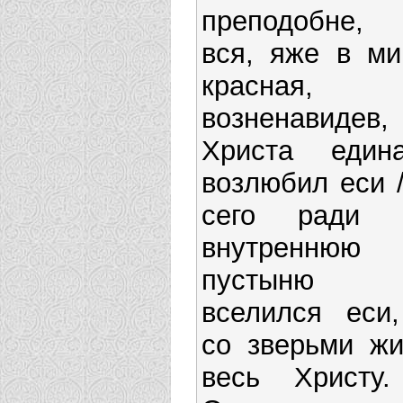
преподобне,
вся, яже в ми
красная,
возненавидев,
Христа едина
возлюбил еси /
сего ради 
внутреннюю
пустыню
вселился еси,
со зверьми жи
весь Христу.