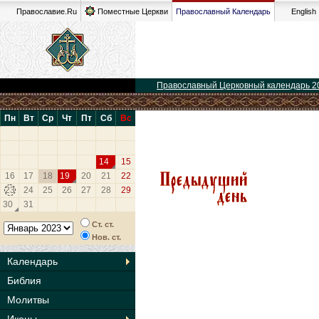
Православие.Ru
Поместные Церкви
Православный Календарь
English
Православный Церковный календарь 2
Пн
Вт
Ср
Чт
Пт
Сб
Вс
14
15
16
17
18
19
20
21
22
23
24
25
26
27
28
29
30
31
Ст. ст.
Нов. ст.
Календарь
Библия
Молитвы