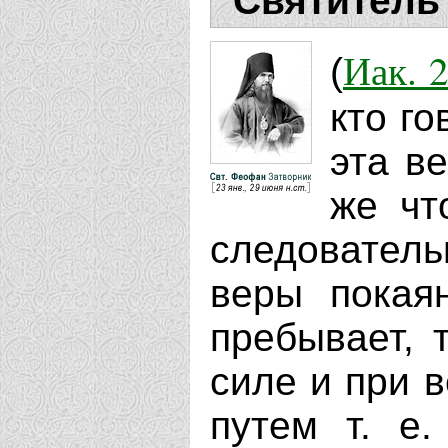
Святитель
Иак. 2
(
кто го
эта ве
же чт
следователь
веры покая
пребывает, 
силе и при 
путем т. е