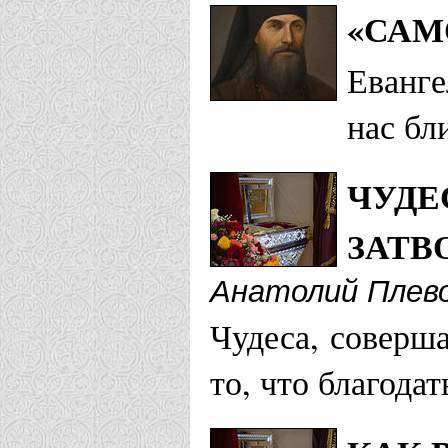
«САМ
Еванге
нас бл
ЧУДЕ
ЗАТВ
Анатолий Плев
Чудеса, соверш
то, что благода