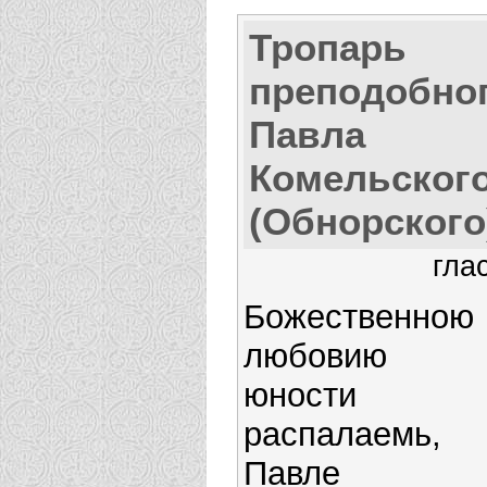
Тропарь
преподобно
Павла
Комельског
(Обнорского
гла
Божественною
любовию 
юности
распалаемь,
Павле