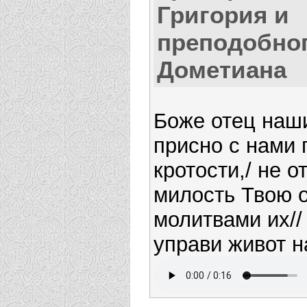
Григория и
преподобно
Дометиана
Боже отец наши
присно с нами 
кротости,/ не о
милость Твою о
молитвами их//
управи живот н