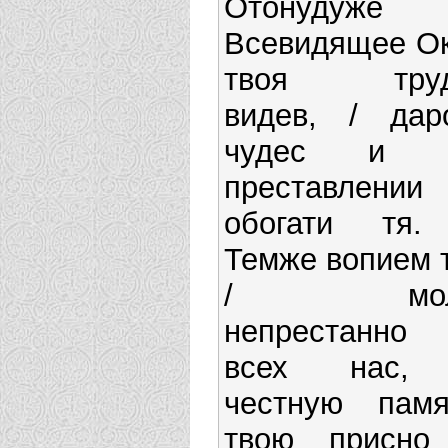
Отонудуже
Всевидящее Ок
твоя тру
видев, / дар
чудес и 
преставлении
обогати тя.
Темже вопием т
/ мол
непрестанно
всех нас,
честную памя
твою присно