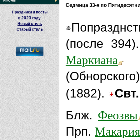
Иконы
Седмица 33-я по Пятидесятн
Праздники и посты
2023
в
году.
Попразднс
Новый стиль
Старый стиль
(после 394)
Маркиана
п
(Обнорског
(1882).
Свт
Феозвы
Блж.
Макари
Прп.