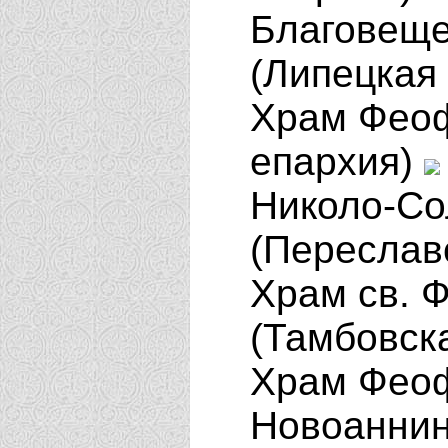
Благовеще
(Липецкая
Храм Феоф
епархия)
Николо-Со
(Переслав
Храм св. 
(Тамбовск
Храм Феоф
Новоаннин