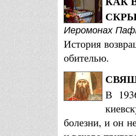
КАК 
СКРЫ
Иеромонах Паф
История возвра
обителью.
СВЯЩ
В 193
киевск
болезни, и он н