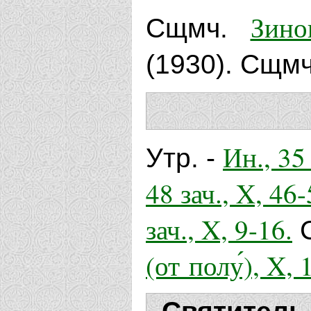
Зино
Сщмч.
(1930). Сщм
Ин., 35 
Утр. -
48 зач., X, 46-
зач., X, 9-16.
С
(от полу́), X, 