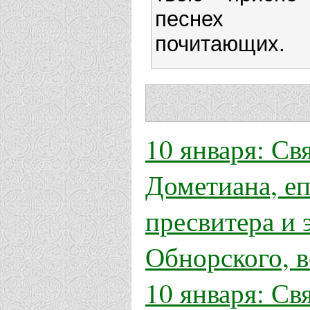
песнех
почитающих.
10 января: Св
Дометиана, е
пресвитера и
Обнорского, в
10 января: Св