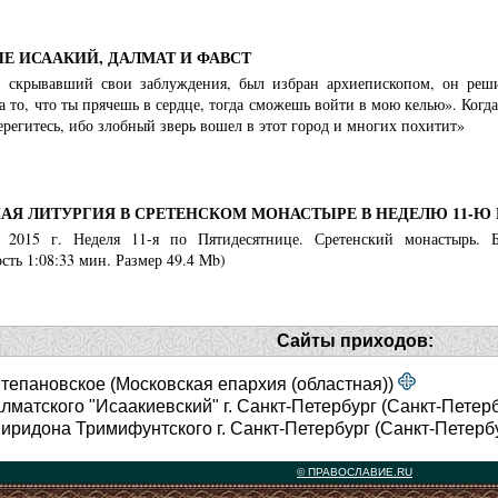
Е ИСААКИЙ, ДАЛМАТ И ФАВСТ
, скрывавший свои заблуждения, был избран архиепископом, он решил
а то, что ты прячешь в сердце, тогда сможешь войти в мою келью». Ког
ерегитесь, ибо злобный зверь вошел в этот город и многих похитит»
АЯ ЛИТУРГИЯ В СРЕТЕНСКОМ МОНАСТЫРЕ В НЕДЕЛЮ 11-Ю
а 2015 г. Неделя 11-я по Пятидесятнице. Сретенский монастырь. 
ть 1:08:33 мин. Размер 49.4 Mb)
Сайты приходов:
тепановское (Московская епархия (областная))
алматского "Исаакиевский" г. Санкт-Петербург (Санкт-Петер
иридона Тримифунтского г. Санкт-Петербург (Санкт-Петерб
© ПРАВОСЛАВИЕ.RU