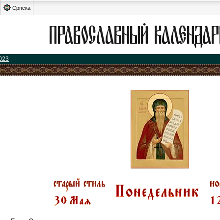
Српска
023