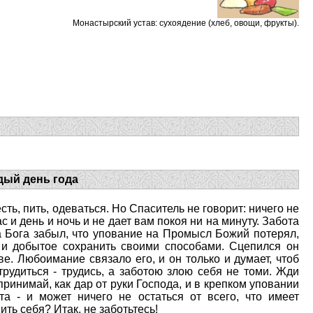
Монастырский устав: cухоядение (хлеб, овощи, фрукты).
дый день года
есть, пить, одеваться. Но Спаситель не говорит: ничего не
с и день и ночь и не дает вам покоя ни на минуту. Забота
 а Бога забыл, что упование на Промысл Божий потерял,
 и добытое сохранить своими способами. Сцепился он
ве. Любоимание связало его, и он только и думает, чтоб
трудиться - трудись, а заботою злою себя не томи. Жди
принимай, как дар от руки Господа, и в крепком уповании
а - и может ничего не остаться от всего, что имеет
ить себя? Итак, не заботьтесь!