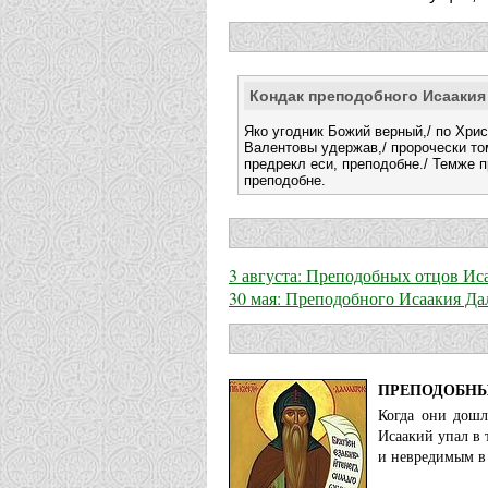
Кондак преподобного Исаакия
Яко угодник Божий верный,/ по Хри
Валентовы удержав,/ пророчески то
предрекл еси, преподобне./ Темже п
преподобне.
3 августа: Преподобных отцов Ис
30 мая: Преподобного Исаакия Да
ПРЕПОДОБНЫ
Когда они дошл
Исаакий упал в 
и невредимым в 