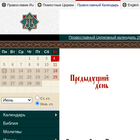
Православие.Ru
Поместные Церкви
Православный Календарь
English
Православный Церковный календарь 2
Пн
Вт
Ср
Чт
Пт
Сб
Вс
1
2
3
4
5
6
7
8
9
10
11
12
13
14
15
16
17
18
19
20
21
22
23
24
25
26
27
28
29
30
Ст. ст.
Нов. ст.
Календарь
Библия
Молитвы