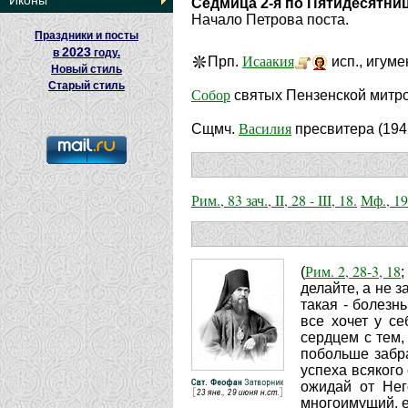
Иконы
Седмица 2-я по Пятидесятни
Начало Петрова поста.
Праздники и посты
2023
в
году.
Исаакия
Прп.
исп., игуме
Новый стиль
Старый стиль
Собор
святых Пензенской митр
Василия
Сщмч.
пресвитера (194
Рим., 83 зач., II, 28 - III, 18.
Мф., 19 
Рим. 2, 28-3, 18
(
делайте, а не з
такая - болезн
все хочет у с
сердцем с тем,
побольше забра
успеха всякого
ожидай от Нег
многоимущий, ес