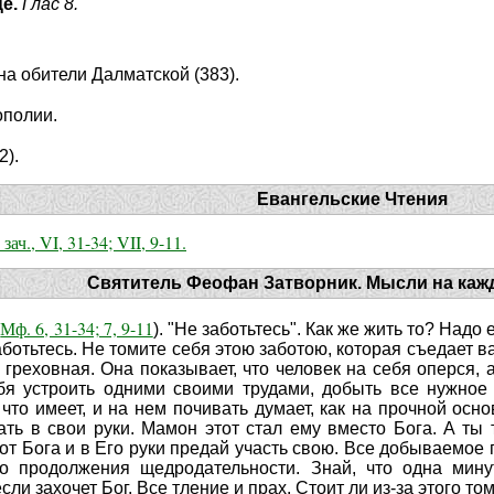
це.
Глас 8.
на обители Далматской (383).
ополии.
2).
Евангельские Чтения
зач., VI, 31-34; VII, 9-11.
Святитель Феофан Затворник. Мысли на каж
Мф. 6, 31-34; 7, 9-11
;
). "Не заботьтесь". Как же жить то? Надо 
аботьтесь. Не томите себя этою заботою, которая съедает ва
ь греховная. Она показывает, что человек на себя оперся,
ебя устроить одними своими трудами, добыть все нужное
 что имеет, и на нем почивать думает, как на прочной осно
ть в свои руки. Мамон этот стал ему вместо Бога. А ты 
 от Бога и в Его руки предай участь свою. Все добываемое 
о продолжения щедродательности. Знай, что одна минут
ли захочет Бог. Все тление и прах. Стоит ли из-за этого том