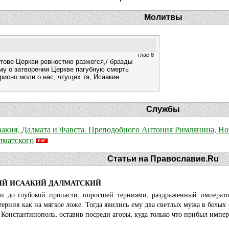
Молитвы
глас 8
стове Церкви ревностию разжегся,/ бразды
му о затворении Церкве пагубную смерть
рисно моли о нас, чтущих тя, Исаакие
Службы
аакия, Далмата и Фавста. Преподобного Антония Римлянина, Но
лматского
Статьи на Православие.Ru
Й ИСААКИЙ ДАЛМАТСКИЙ
и до глубокой пропасти, поросшей терниями, раздраженный императо
терния как на мягкое ложе. Тогда явились ему два светлых мужа в белы
Константинополь, оставив посреди агоры, куда только что прибыл импер