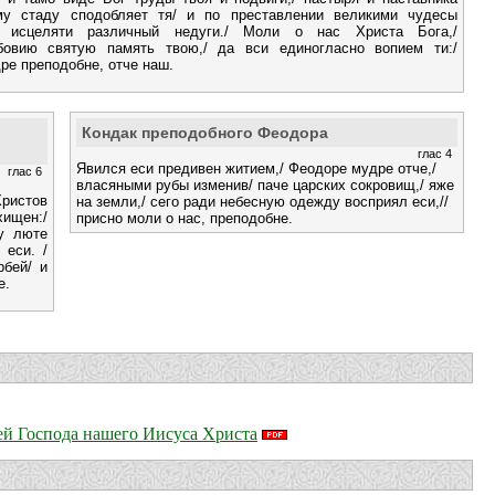
му стаду сподобляет тя/ и по преставлении великими чудесы
/ исцеляти различный недуги./ Моли о нас Христа Бога,/
овию святую память твою,/ да вси единогласно вопием ти:/
ре преподобне, отче наш.
Кондак преподобного Феодора
глас 4
Явился еси предивен житием,/ Феодоре мудре отче,/
глас 6
власяными рубы изменив/ паче царских сокровищ,/ яже
ристов
на земли,/ сего ради небесную одежду восприял еси,//
хищен:/
присно моли о нас, преподобне.
у люте
 еси. /
рбей/ и
е.
ей Господа нашего Иисуса Христа