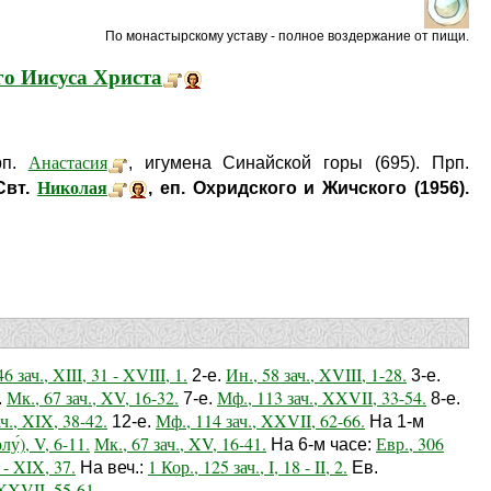
По монастырскому уставу - полное воздержание от пищи.
го Иисуса Христа
Анастасия
рп.
, игумена Синайской горы (695). Прп.
Николая
Свт.
, еп. Охридского и Жичского (1956).
6 зач., XIII, 31 - XVIII, 1.
Ин., 58 зач., XVIII, 1-28.
2-е.
3-е.
Мк., 67 зач., XV, 16-32.
Мф., 113 зач., XXVII, 33-54.
.
7-е.
8-е.
ач., XIX, 38-42.
Мф., 114 зач., XXVII, 62-66.
12-е.
На 1-м
лу́), V, 6-11.
Мк., 67 зач., XV, 16-41.
Евр., 306
На 6-м часе:
 - XIX, 37.
1 Кор., 125 зач., I, 18 - II, 2.
На веч.:
Ев.
XXVII, 55-61.