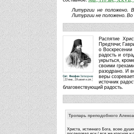
Литургии не положено. В
Литургии не положено. Во
Распятие Хрис
Предтечи; Гавр
о Воскресении 
радость и отра
укрыться, кром
своими грехами
разодрано. И в
веры созревает
источник радос
благовествующий радость.
Тропарь преподобного Алекс
Христа, истиннаго Бога, всею душ
последовал еси,/ вся же красная и 