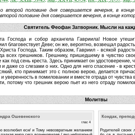
о второй половине дня совершается вечерня, в конц
 второй половине дня совершается вечерня, в конце кот
Святитель Феофан Затворник. Мысли на каж
та Господа и собор архангела Гавриила! Новое утеши
иил благовествует Деве; он же, вероятно, возвещал радость
Христа Господа. Таким образом, Гавриил - всякой радост
да всех грешников. Грешнику, пришедшему в чувство сво
е как под сень креста. Здесь принимает он удостоверение, 
 и даже со слезами о них. Одно для него спасение - в крес
сякий, кто принимает это с полною верою, делается прич
 и уверенность в помиловании и вместе отрада от чувства в
ти, потому что грешник верою пьет из него отраду помило
Молитвы
андра Ошевенского
Кондак, препо
глас 4
ею возлюбил еси/ и Тому невозвратным желанием
Родителей своих л
сладкая мира сего возненавидев,/ яко небопарный
бо ся в пустыню,