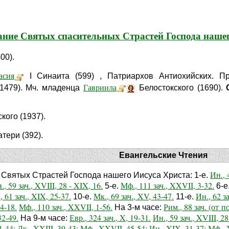
ние Святых спасительных Страстей Господа наше
00).
асия
I Синаита (599) , Патриархов Антиохийских. П
Гавриила
1479). Мч. младенца
Белостокского (1690).
кого (1937).
тери (392).
Евангельские Чтения
Ин., 4
 Святых Страстей Господа нашего Иисуса Христа: 1-е.
., 59 зач., XVIII, 28 - XIX, 16.
Мф., 111 зач., XXVII, 3-32.
5-е.
6-е
, 61 зач., XIX, 25-37.
Мк., 69 зач., XV, 43-47.
Ин., 62 з
10-е.
11-е.
14-18.
Мф., 110 зач., XXVII, 1-56.
Рим., 88 зач. (от по
На 3-м часе:
32-49.
Евр., 324 зач., X, 19-31.
Ин., 59 зач., XVIII, 28
На 9-м часе:
1-44;
Лк., XXIII, 39-43;
Мф., XXVII, 45-54;
Ин., XIX, 31-37;
Мф., 