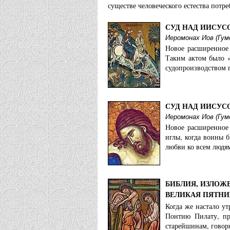
существе человеческого естества потре
СУД НАД ИИСУС
Иеромонах Иов (Гум
Новое расширенное 
Таким актом было «
судопроизводством п
СУД НАД ИИСУС
Иеромонах Иов (Гум
Новое расширенное 
иглы, когда воины 
любви ко всем людям
БИБЛИЯ, ИЗЛОЖ
ВЕЛИКАЯ ПЯТН
Когда же настало у
Понтию Пилату, пр
старейшинам, говоря