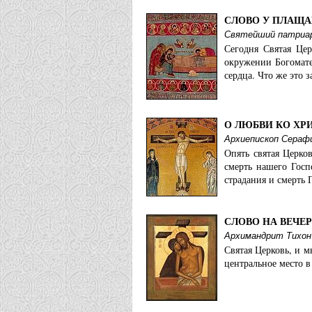
СЛОВО У ПЛАЩ
Святейший патриарх
Сегодня Святая Це
окружении Богомате
сердца. Что же это з
О ЛЮБВИ КО ХР
Архиепископ Серафи
Опять святая Церко
смерть нашего Госп
страдания и смерть 
СЛОВО НА ВЕЧЕ
Архимандрит Тихон
Святая Церковь, и 
центральное место в