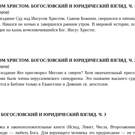
ОМ ХРИСТОМ. БОГОСЛОВСКИЙ И ЮРИДИЧЕСКИЙ ВЗГЛЯД. Ч. 
еров)
издание Суд над Иисусом Христом, Сыном Божиим, свершился в пятницу
. Начался он ночью и завершился ранним утром. В мировой истории, по
ден на казнь вочеловечившийся Бог, Иисус Христос.
ОМ ХРИСТОМ. БОГОСЛОВСКИЙ И ЮРИДИЧЕСКИЙ ВЗГЛЯД. Ч. 
еров)
издание Кто приговорил Мессию к смерти? Хотя окончательный приго
и были члены иерусалимского синедриона. Это название высшего суде
ется в Библии только в Евангелии и Деяниях св. апостолов.
БОГОСЛОВСКИЙ И ЮРИДИЧЕСКИЙ ВЗГЛЯД. Ч. 3
сь в законоположительные книги (Исход, Левит, Числа, Второзаконие)
веди — любить Бога. Для верующего человека это предписание — не то