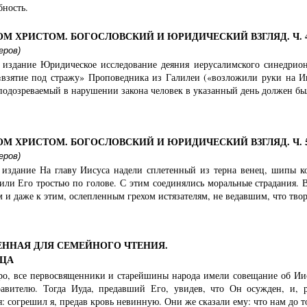
бность.
ОМ ХРИСТОМ. БОГОСЛОВСКИЙ И ЮРИДИЧЕСКИЙ ВЗГЛЯД. Ч. 
еров)
издание Юридическое исследование деяния иерусалимского синедриона
взятие под стражу» Проповедника из Галилеи («возложили руки на Иис
одозреваемый в нарушении закона человек в указанный день должен был я
ОМ ХРИСТОМ. БОГОСЛОВСКИЙ И ЮРИДИЧЕСКИЙ ВЗГЛЯД. Ч. 
еров)
издание На главу Иисуса надели сплетенный из терна венец, шипы ко
били Его тростью по голове. С этим соединялись моральные страдания.
 и даже к этим, ослепленным грехом истязателям, не ведавшим, что твор
ЕННАЯ ДЛЯ СЕМЕЙНОГО ЧТЕНИЯ.
ИЦА
тро, все первосвященники и старейшины народа имели совещание об Иису
авителю. Тогда Иуда, предавший Его, увидев, что Он осужден, и, р
: согрешил я, предав кровь невинную. Они же сказали ему: что нам до т