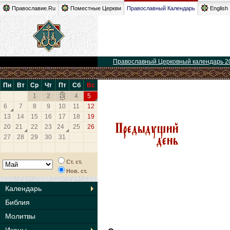
Православие.Ru
Поместные Церкви
Православный Календарь
English
Православный Церковный календарь 2
Пн
Вт
Ср
Чт
Пт
Сб
Вс
1
2
3
4
5
6
7
8
9
10
11
12
13
14
15
16
17
18
19
20
21
22
23
24
25
26
27
28
29
30
31
Ст. ст.
Нов. ст.
Календарь
Библия
Молитвы