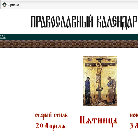
Српска
024