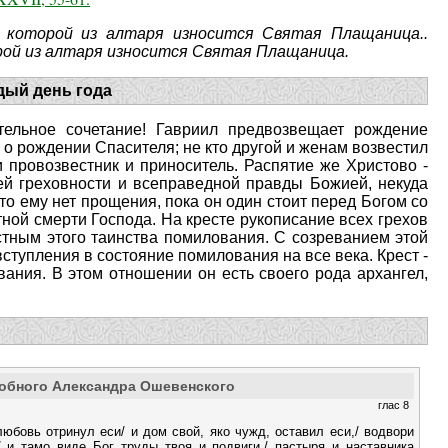
е которой из алтаря износится Святая Плащаница..
орой из алтаря износится Святая Плащаница.
дый день года
тельное сочетание! Гавриил предвозвещает рождение
 о рождении Спасителя; не кто другой и женам возвестил
и провозвестник и приноситель. Распятие же Христово -
ей греховности и всеправедной правды Божией, некуда
что ему нет прощения, пока он один стоит перед Богом со
тной смерти Господа. На кресте рукописание всех грехов
астным этого таинства помилования. С созреванием этой
ступления в состояние помилования на все века. Крест -
вания. В этом отношении он есть своего рода архангел,
добного Александра Ошевенского
глас 8
юбовь отринул еси/ и дом свой, яко чужд, оставил еси,/ водвори
/ и тамо виде Бог труды твоя и подвиги,/ пастыря и наставника