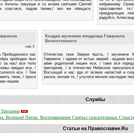
 со Ангелы ликуеши и со всеми святыми Святей
избранному Свое
м спастися, чадом твоим,/ яко же обещася,
прославляет тя,
празднующих люб
радуйся, Александ
Гавриила
Кондак мученика младенца Гавриила
Белостокского
глас 5
а Прободеннаго нас
Отечество твое Зверки бысть, / мучениче Х
ребра прободен был
Гаврииле, / идеже от истых зверей - иудеев вос
ю за нас/ все тело
абие родитилей лишен еси, / таже вся поряд
язвы предал еси, /
претерпев, / в отечество Небесное преселился
селился еси. / Тем
Восхищай и нас зде от всяких напастей и ско
амять твою, / прося
умоли, молим тя, / улучити вечное наследие тво
шам нашим.
Службы
а Трихины
ца. Великий Пяток. Воспоминание Святых спасительных Страст
Статьи на Православие.Ru