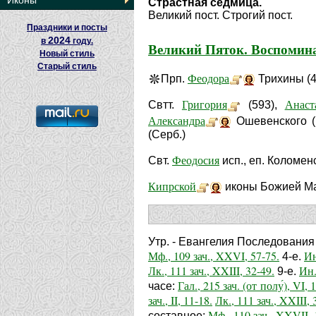
Иконы
Страстная седмица.
Великий пост. Строгий пост.
Праздники и посты
2024
в
году.
Великий Пяток. Воспомина
Новый стиль
Старый стиль
Феодора
Прп.
Трихины (4
Григория
Анаст
Свтт.
(593),
Александра
Ошевенского (
(Серб.)
Феодосия
Свт.
исп., еп. Коломенс
Кипрской
иконы Божией Ма
Утр. - Евангелия Последования
Мф., 109 зач., XXVI, 57-75.
Ин
4-е.
Лк., 111 зач., XXIII, 32-49.
Ин.
9-е.
Гал., 215 зач. (от полу́), VI, 
часе:
зач., II, 11-18.
Лк., 111 зач., XXIII, 
Мф., 110 зач., XXVII, 
составное: