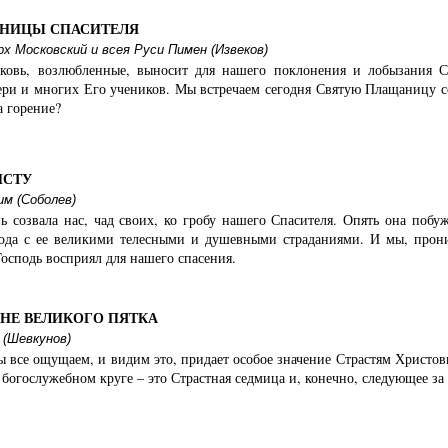
АНИЦЫ СПАСИТЕЛЯ
 Московский и всея Руси Пимен (Извеков)
рковь, возлюбленные, выносит для нашего поклонения и лобызания 
ри и многих Его учеников. Мы встречаем сегодня Святую Плащаницу со
а горение?
ИСТУ
м (Соболев)
вь созвала нас, чад своих, ко гробу нашего Спасителя. Опять она по
ода с ее великими телесными и душевными страданиями. И мы, прони
Господь восприял для нашего спасения.
РНЕ ВЕЛИКОГО ПЯТКА
 (Шевкунов)
мы все ощущаем, и видим это, придает особое значение Страстям Христо
 богослужебном круге – это Страстная седмица и, конечно, следующее за