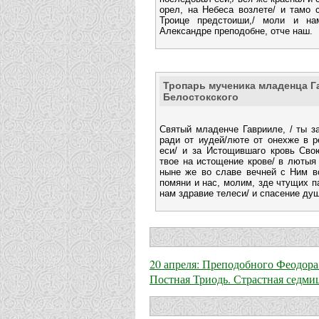
орел, на Небеса возлете/ и тамо
Троице предстоиши,/ моли и на
Александре преподобне, отче наш.
Тропарь мученика младенца 
Белостокского
Святый младенче Гаврииле, / ты з
ради от иудей/люте от онехже в 
еси/ и за Истощившаго кровь Сво
твое на истощение крове/ в лютыя 
ныне же во славе вечней с Ним в
помяни и нас, молим, зде чтущих п
нам здравие телеси/ и спасение ду
20 апреля: Преподобного Феодор
Постная Триодь. Страстная седми