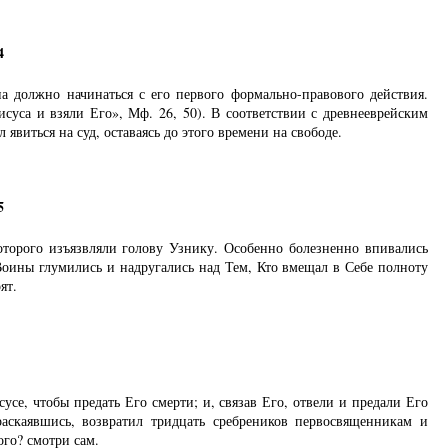
4
 должно начинаться с его первого формально-правового действия.
уса и взяли Его», Мф. 26, 50). В соответствии с древнееврейским
виться на суд, оставаясь до этого времени на свободе.
5
торого изъязвляли голову Узнику. Особенно болезненно впивались
 Воины глумились и надругались над Тем, Кто вмещал в Себе полноту
ят.
се, чтобы предать Его смерти; и, связав Его, отвели и предали Его
аскаявшись, возвратил тридцать сребреников первосвященникам и
ого? смотри сам.