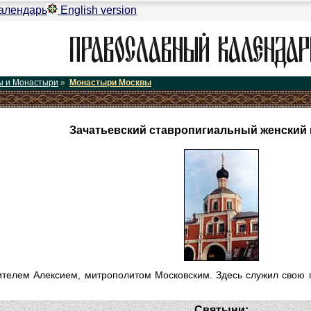
алендарь
English version
ы и Монастыри
»
Монастыри Москвы
Зачатьевский ставропигиальный женский
тителем Алексием, митрополитом Московским. Здесь служил свою
Святыни: