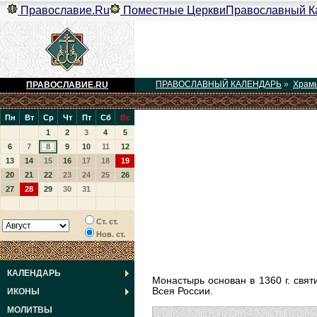
Православие.Ru
Поместные Церкви
Православный К
ПРАВОСЛАВНЫЙ КАЛЕНДАРЬ
»
Храм
ПРАВОСЛАВИЕ.RU
Пн
Вт
Ср
Чт
Пт
Сб
Вс
1
2
3
4
5
6
7
8
9
10
11
12
13
14
15
16
17
18
19
20
21
22
23
24
25
26
27
28
29
30
31
Ст. ст.
Нов. ст.
КАЛЕНДАРЬ
Монастырь основан в 1360 г. свя
Всея России.
ИКОНЫ
МОЛИТВЫ