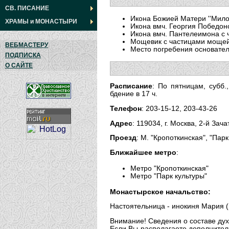
СВ. ПИСАНИЕ
Икона Божией Матери ''Мило
ХРАМЫ
и
МОНАСТЫРИ
Икона вмч. Георгия Победон
Икона вмч. Пантелеимона с
Мощевик с частицами мощей
ВЕБМАСТЕРУ
Место погребения основате
ПОДПИСКА
О САЙТЕ
Расписание
: По пятницам, субб.
бдение в 17 ч.
Телефон
: 203-15-12, 203-43-26
Адрес
: 119034, г. Москва, 2-й Зача
Проезд
: М. "Кропоткинская", "Парк
Ближайшее метро
:
Метро "Кропоткинская"
Метро "Парк культуры"
Монастырское начальство:
Настоятельница - инокиня Мария (
Внимание! Сведения о составе дух
Если Вы располагаете дополнител