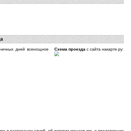
да
Схема проезда
с сайта накарте.ру:
здничных дней всенощное
ях в расписании служб, об истории монастыря, о предстоящих