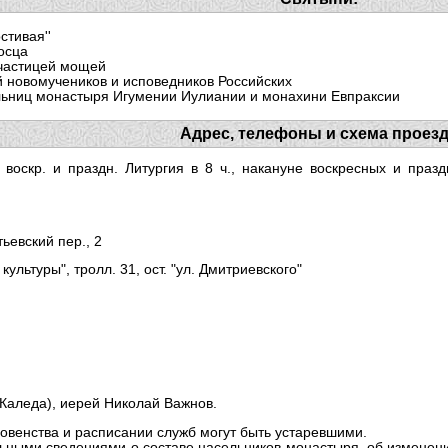
стивая''
осца
 частицей мощей
 новомучеников и исповедников Российских
льниц монастыря Игумении Иулиании и монахини Евпраксии
Адрес, телефоны и схема проез
, воскр. и праздн. Литургия в 8 ч., накануне воскресных и пра
тьевский пер., 2
 культуры", тролл. 31, ост. "ул. Дмитриевского"
Каледа), иерей Николай Важнов.
овенства и расписании служб могут быть устаревшими.
ьными сведениями о составе насельников монастыря, об изменени