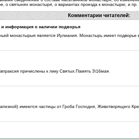
, о святынях монастыря, о вариантах проезда к монастырю, и пр.
Комментарии читателей:
е и информация о наличии подворья
ньей монастырыя является Иулиания. Монастырь имеет подворье в 
праксия причислены к лику Святых.Память 3\16мая.
рапезной) имеются частицы от Гроба Господня, Животворящего Крес