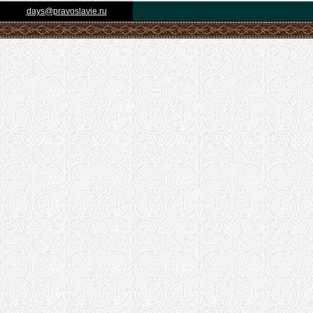
days@pravoslavie.ru