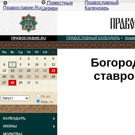
Православный
Поместные
Православие.Ru
Календарь
Церкви
ПРАВОСЛАВНЫЙ КАЛЕНДАРЬ
»
Храм
ПРАВОСЛАВИЕ.RU
Пн
Вт
Ср
Чт
Пт
Сб
Вс
Богоро
1
2
3
4
5
6
7
8
9
10
11
12
13
14
15
16
17
18
19
ставро
20
21
22
23
24
25
26
27
28
29
30
31
Ст. ст.
Нов. ст.
КАЛЕНДАРЬ
ИКОНЫ
МОЛИТВЫ