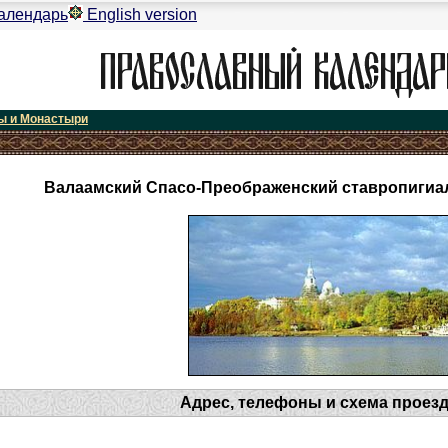
алендарь
English version
ы и Монастыри
Валаамский Спасо-Преображенский ставропиги
Адрес, телефоны и схема проез