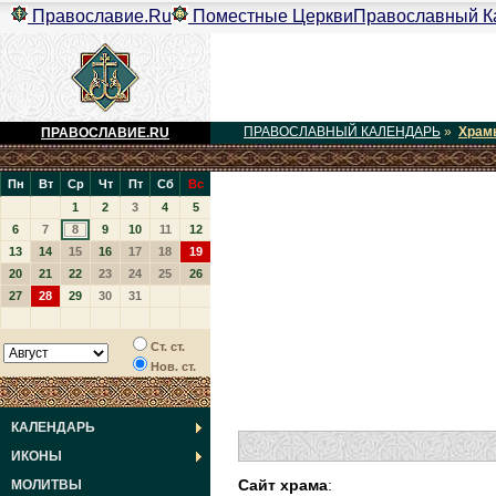
Православие.Ru
Поместные Церкви
Православный К
ПРАВОСЛАВНЫЙ КАЛЕНДАРЬ
»
Храм
ПРАВОСЛАВИЕ.RU
Пн
Вт
Ср
Чт
Пт
Сб
Вс
1
2
3
4
5
6
7
8
9
10
11
12
13
14
15
16
17
18
19
20
21
22
23
24
25
26
27
28
29
30
31
Ст. ст.
Нов. ст.
КАЛЕНДАРЬ
ИКОНЫ
Сайт храма
:
МОЛИТВЫ