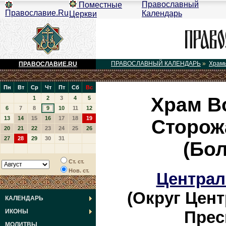
Православный
Поместные
Православие.Ru
Календарь
Церкви
ПРАВОСЛАВНЫЙ КАЛЕНДАРЬ
»
Храм
ПРАВОСЛАВИЕ.RU
Пн
Вт
Ср
Чт
Пт
Сб
Вс
Храм В
1
2
3
4
5
6
7
8
9
10
11
12
13
14
15
16
17
18
19
Сторожа
20
21
22
23
24
25
26
27
28
29
30
31
(Бо
Ст. ст.
Нов. ст.
Централ
(Округ Цен
КАЛЕНДАРЬ
Прес
ИКОНЫ
МОЛИТВЫ