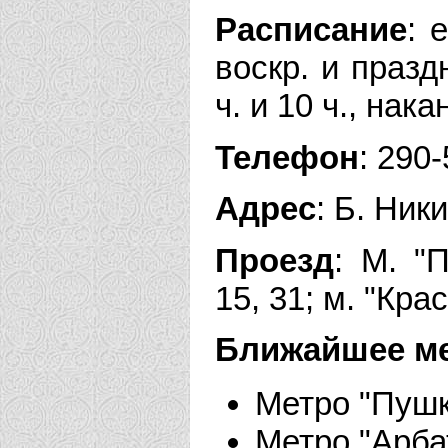
Расписание
: 
воскр. и празд
ч. и 10 ч., нак
Телефон
: 290
Адрес
: Б. Ник
Проезд
: М. "
15, 31; м. "Кра
Ближайшее м
Метро "Пушк
Метро "Арба