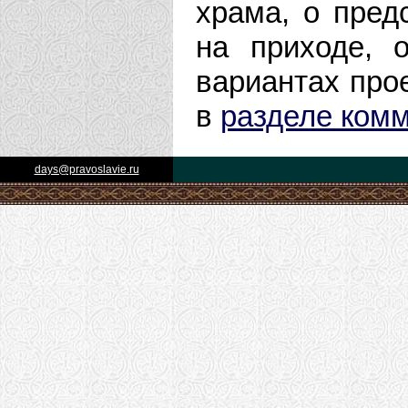
храма, о пре
на приходе, 
вариантах прое
в
разделе ком
days@pravoslavie.ru