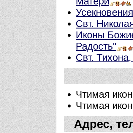
Матери
Усекновения
Свт. Никола
Иконы Божие
Радость''
Свт. Тихона
Чтимая икон
Чтимая икон
Адрес, те