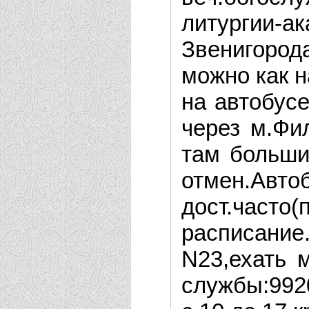
литургии-а
Звенигород
можно как н
на автобусе
через м.Фи
там больши
отме
дост.часто
расписани
N23,ехать 
службы:992