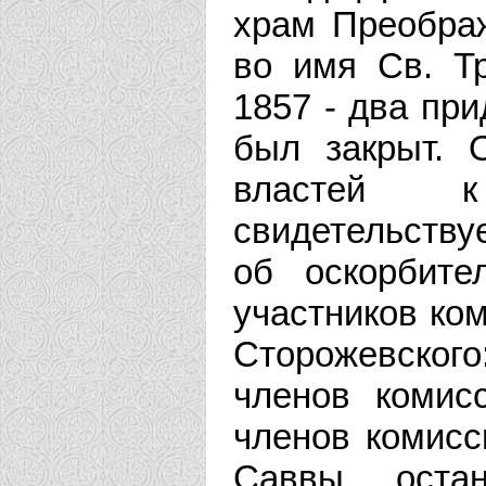
храм Преображ
во имя Св. Т
1857 - два пр
был закрыт. 
властей к
свидетельств
об оскорбит
участников ко
Сторожевског
членов комис
членов комисс
Саввы, оста