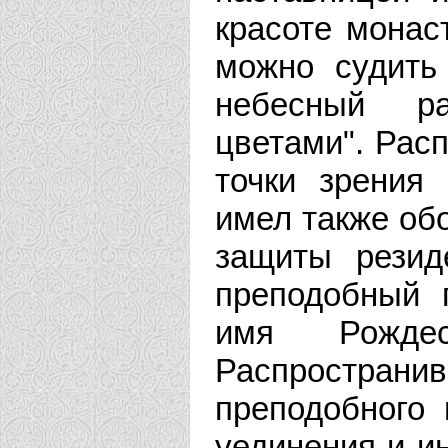
красоте монас
можно судить 
небесный ра
цветами". Рас
точки зрения
имел также об
защиты рези
преподобный 
имя Рождес
Распространив
преподобного 
уединения и ин