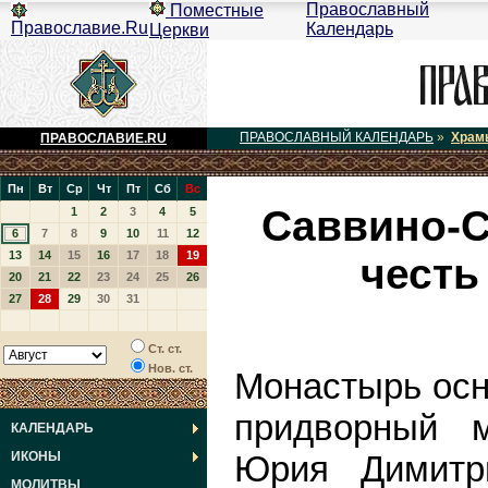
Православный
Поместные
Православие.Ru
Календарь
Церкви
ПРАВОСЛАВНЫЙ КАЛЕНДАРЬ
»
Храм
ПРАВОСЛАВИЕ.RU
Пн
Вт
Ср
Чт
Пт
Сб
Вс
Саввино-С
1
2
3
4
5
6
7
8
9
10
11
12
13
14
15
16
17
18
19
честь
20
21
22
23
24
25
26
27
28
29
30
31
Ст. ст.
Нов. ст.
Монастырь осно
придворный м
КАЛЕНДАРЬ
Юрия Димитр
ИКОНЫ
МОЛИТВЫ