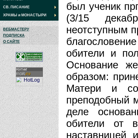
был ученик пр
СВ. ПИСАНИЕ
(3/15 декаб
ХРАМЫ
и
МОНАСТЫРИ
неотступным пр
ВЕБМАСТЕРУ
ПОДПИСКА
благословен
О САЙТЕ
обители и по
Основание ж
образом: прин
Матери и со
преподобный м
деле основа
обители от в
наставницей 