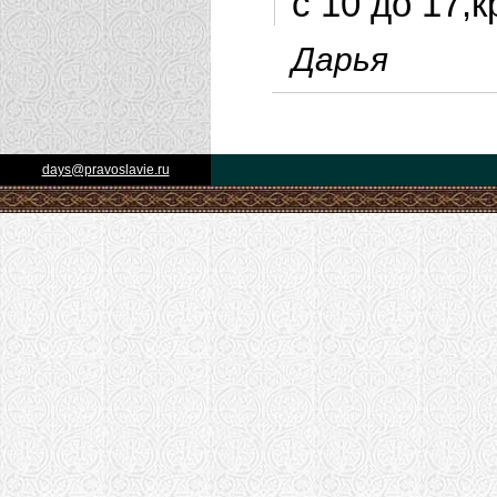
с 10 до 17,
Дарья
days@pravoslavie.ru