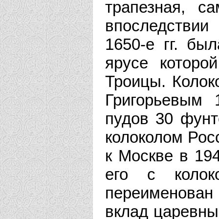
трапезная, с
впоследствии
1650-е гг. бы
ярусе которо
Троицы. Колок
Григорьевым 
пудов 30 фун
колоколом Рос
к Москве в 194
его с колок
переименован 
вклад царевны