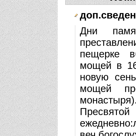
доп.сведен
Дни памят
преставле
пещерке вб
мощей в 16
новую сень
мощей пре
монастыря
Пресвят
ежеднев
веч.богос