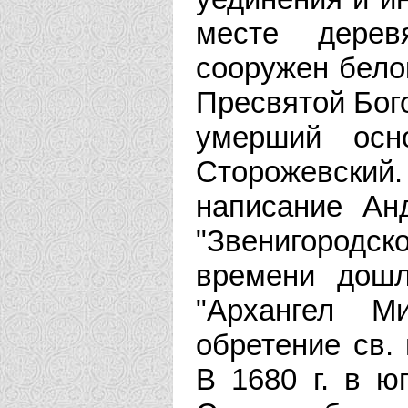
месте дерев
сооружен бело
Пресвятой Бого
умерший осн
Сторожевски
написание Ан
"Звенигородск
времени дошл
"Архангел М
обретение св.
В 1680 г. в ю