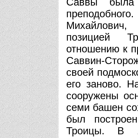
Саввы была
преподобног
Михайлович,
позицией Тр
отношению к п
Саввин-Стор
своей подмоск
его заново. Н
сооружены ос
семи башен сох
был построе
Троицы. В 1