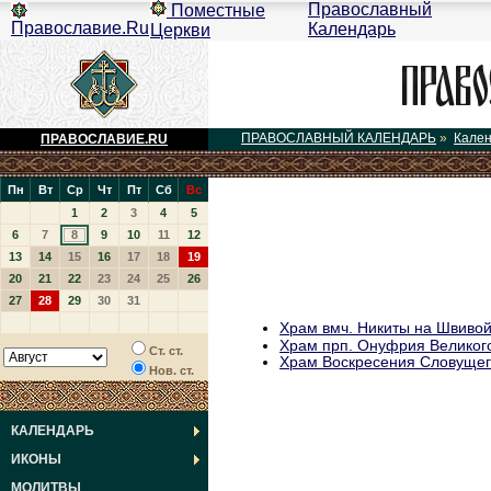
Православный
Поместные
Православие.Ru
Календарь
Церкви
ПРАВОСЛАВНЫЙ КАЛЕНДАРЬ
»
Кале
ПРАВОСЛАВИЕ.RU
Пн
Вт
Ср
Чт
Пт
Сб
Вс
1
2
3
4
5
6
7
8
9
10
11
12
13
14
15
16
17
18
19
20
21
22
23
24
25
26
27
28
29
30
31
Храм вмч. Никиты на Швивой
Храм прп. Онуфрия Великог
Ст. ст.
Храм Воскресения Словущего
Нов. ст.
КАЛЕНДАРЬ
ИКОНЫ
МОЛИТВЫ