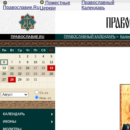
Православный
Поместные
Православие.Ru
Календарь
Церкви
ПРАВОСЛАВНЫЙ КАЛЕНДАРЬ
»
Кале
ПРАВОСЛАВИЕ.RU
Пн
Вт
Ср
Чт
Пт
Сб
Вс
1
2
3
4
5
6
7
8
9
10
11
12
13
14
15
16
17
18
19
20
21
22
23
24
25
26
27
28
29
30
31
Ст. ст.
Нов. ст.
КАЛЕНДАРЬ
ИКОНЫ
МОЛИТВЫ