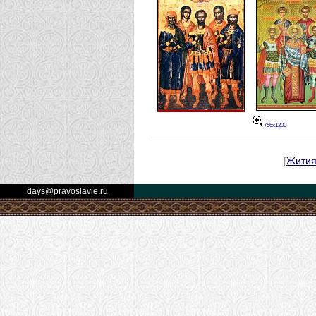
756x1200
[
Жити
days@pravoslavie.ru