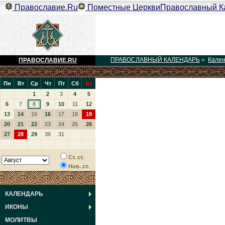
Православие.Ru
Поместные Церкви
Православный К
ПРАВОСЛАВНЫЙ КАЛЕНДАРЬ
»
Кале
ПРАВОСЛАВИЕ.RU
Пн
Вт
Ср
Чт
Пт
Сб
Вс
1
2
3
4
5
6
7
8
9
10
11
12
13
14
15
16
17
18
19
20
21
22
23
24
25
26
27
28
29
30
31
Ст. ст.
Нов. ст.
КАЛЕНДАРЬ
ИКОНЫ
МОЛИТВЫ