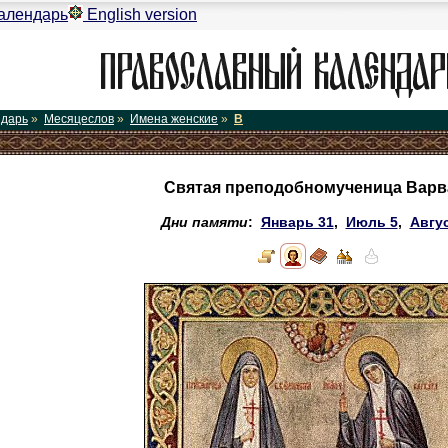
алендарь
English version
ндарь
»
Месяцеслов
»
Имена женские
»
В
Святая преподобномученица Варв
Дни памяти
:
Январь 31
,
Июль 5
,
Авгус