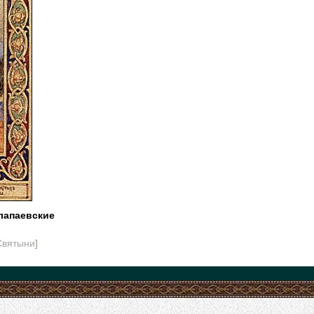
лапаевские
Святыни
]