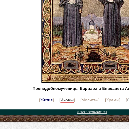
Преподобномученицы Варвара и Елисавета А
[
Жития
] [
Иконы
] [Молитвы] [Храмы] [
© ПРАВОСЛАВИЕ.RU