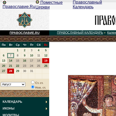
Православный
Поместные
Православие.Ru
Календарь
Церкви
ПРАВОСЛАВНЫЙ КАЛЕНДАРЬ
»
Кале
ПРАВОСЛАВИЕ.RU
Пн
Вт
Ср
Чт
Пт
Сб
Вс
1
2
3
4
5
6
7
8
9
10
11
12
13
14
15
16
17
18
19
20
21
22
23
24
25
26
27
28
29
30
31
Ст. ст.
Нов. ст.
КАЛЕНДАРЬ
ИКОНЫ
МОЛИТВЫ