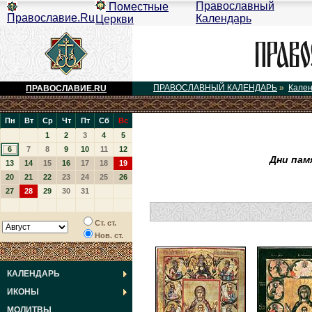
Православный
Поместные
Православие.Ru
Календарь
Церкви
ПРАВОСЛАВНЫЙ КАЛЕНДАРЬ
»
Кале
ПРАВОСЛАВИЕ.RU
Пн
Вт
Ср
Чт
Пт
Сб
Вс
1
2
3
4
5
6
7
8
9
10
11
12
Дни пам
13
14
15
16
17
18
19
20
21
22
23
24
25
26
27
28
29
30
31
Ст. ст.
Нов. ст.
КАЛЕНДАРЬ
ИКОНЫ
МОЛИТВЫ