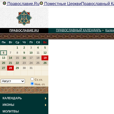
Православие.Ru
Поместные Церкви
Православный К
ПРАВОСЛАВНЫЙ КАЛЕНДАРЬ
»
Кале
ПРАВОСЛАВИЕ.RU
Пн
Вт
Ср
Чт
Пт
Сб
Вс
1
2
3
4
5
6
7
8
9
10
11
12
13
14
15
16
17
18
19
20
21
22
23
24
25
26
27
28
29
30
31
Ст. ст.
Нов. ст.
КАЛЕНДАРЬ
ИКОНЫ
МОЛИТВЫ