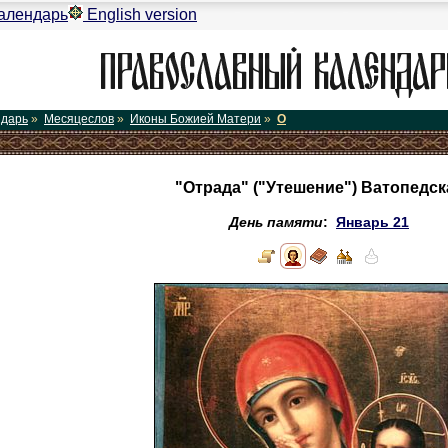
алендарь
English version
ндарь
»
Месяцеслов
»
Иконы Божией Матери
»
О
"Отрада" ("Утешение") Ватопедск
День памяти
:
Январь 21