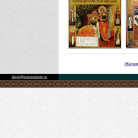
[
Жити
days@pravoslavie.ru