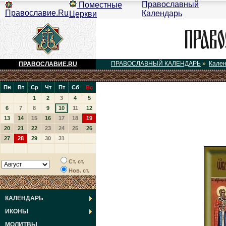
Православный
Поместные
Православие.Ru
Календарь
Церкви
ПРАВОСЛАВНЫЙ КАЛЕНДАРЬ
»
Кале
ПРАВОСЛАВИЕ.RU
Пн
Вт
Ср
Чт
Пт
Сб
Вс
1
2
3
4
5
6
7
8
9
10
11
12
13
14
15
16
17
18
19
20
21
22
23
24
25
26
27
28
29
30
31
Ст. ст.
Нов. ст.
КАЛЕНДАРЬ
ИКОНЫ
МОЛИТВЫ