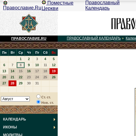
Православный
Поместные
Православие.Ru
Календарь
Церкви
ПРАВОСЛАВНЫЙ КАЛЕНДАРЬ
»
Кале
ПРАВОСЛАВИЕ.RU
Пн
Вт
Ср
Чт
Пт
Сб
Вс
1
2
3
4
5
6
7
8
9
10
11
12
13
14
15
16
17
18
19
20
21
22
23
24
25
26
27
28
29
30
31
Ст. ст.
Нов. ст.
КАЛЕНДАРЬ
ИКОНЫ
МОЛИТВЫ