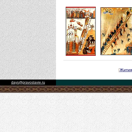
[
Жити
days@pravoslavie.ru