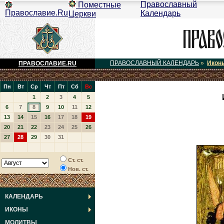
Православный
Поместные
Православие.Ru
Календарь
Церкви
ПРАВОСЛАВНЫЙ КАЛЕНДАРЬ
»
Икон
ПРАВОСЛАВИЕ.RU
Пн
Вт
Ср
Чт
Пт
Сб
Вс
1
2
3
4
5
6
7
8
9
10
11
12
13
14
15
16
17
18
19
20
21
22
23
24
25
26
27
28
29
30
31
Ст. ст.
Нов. ст.
КАЛЕНДАРЬ
ИКОНЫ
МОЛИТВЫ