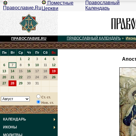
Православный
Поместные
Православие.Ru
Календарь
Церкви
ПРАВОСЛАВНЫЙ КАЛЕНДАРЬ
»
Икон
ПРАВОСЛАВИЕ.RU
Пн
Вт
Ср
Чт
Пт
Сб
Вс
Апос
1
2
3
4
5
6
7
8
9
10
11
12
13
14
15
16
17
18
19
20
21
22
23
24
25
26
27
28
29
30
31
Ст. ст.
Нов. ст.
КАЛЕНДАРЬ
ИКОНЫ
МОЛИТВЫ