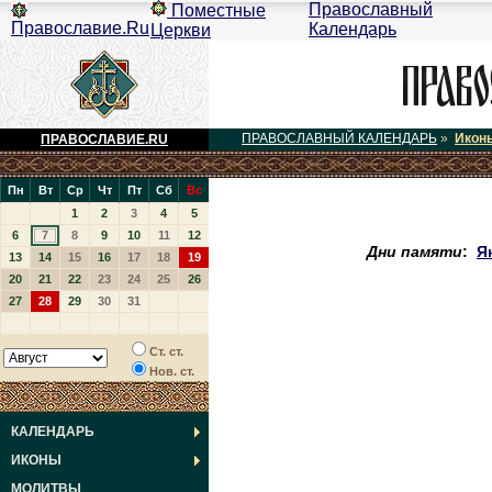
Православный
Поместные
Православие.Ru
Календарь
Церкви
ПРАВОСЛАВНЫЙ КАЛЕНДАРЬ
»
Икон
ПРАВОСЛАВИЕ.RU
Пн
Вт
Ср
Чт
Пт
Сб
Вс
1
2
3
4
5
6
7
8
9
10
11
12
Дни памяти
:
Я
13
14
15
16
17
18
19
20
21
22
23
24
25
26
27
28
29
30
31
Ст. ст.
Нов. ст.
КАЛЕНДАРЬ
ИКОНЫ
МОЛИТВЫ