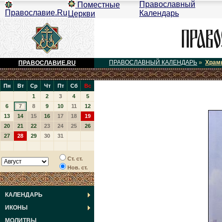
Православный
Поместные
Православие.Ru
Календарь
Церкви
ПРАВОСЛАВНЫЙ КАЛЕНДАРЬ
»
Храм
ПРАВОСЛАВИЕ.RU
Пн
Вт
Ср
Чт
Пт
Сб
Вс
1
2
3
4
5
6
7
8
9
10
11
12
13
14
15
16
17
18
19
20
21
22
23
24
25
26
27
28
29
30
31
Ст. ст.
Нов. ст.
КАЛЕНДАРЬ
ИКОНЫ
МОЛИТВЫ