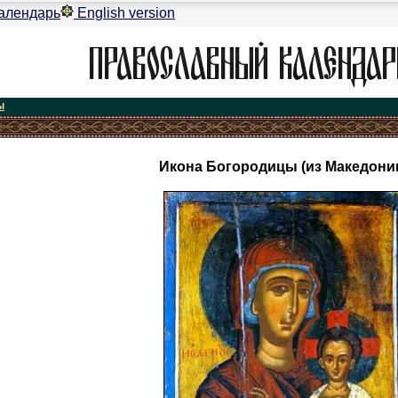
алендарь
English version
ы
Икона Богородицы (из Македони