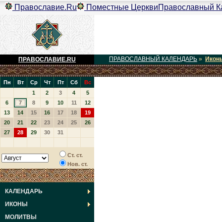
Православие.Ru
Поместные Церкви
Православный К
ПРАВОСЛАВНЫЙ КАЛЕНДАРЬ
»
Икон
ПРАВОСЛАВИЕ.RU
Пн
Вт
Ср
Чт
Пт
Сб
Вс
1
2
3
4
5
6
7
8
9
10
11
12
13
14
15
16
17
18
19
20
21
22
23
24
25
26
27
28
29
30
31
Ст. ст.
Нов. ст.
КАЛЕНДАРЬ
ИКОНЫ
МОЛИТВЫ