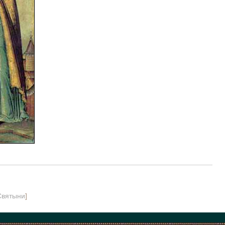
Святыни
]