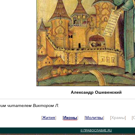
Александр Ошевенский
ашим читателем Виктором Л.
[
Жития
] [
Иконы
] [
Молитвы
] [
Храмы
] [
© ПРАВОСЛАВИЕ.RU