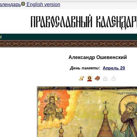
алендарь
English version
ы
Александр Ошевенский
День памяти
:
Апрель 20