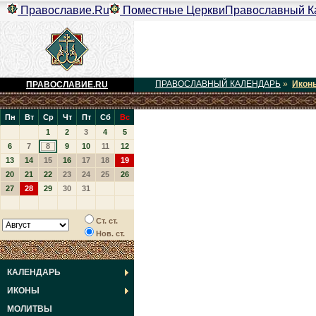
Православие.Ru
Поместные Церкви
Православный К
ПРАВОСЛАВНЫЙ КАЛЕНДАРЬ
»
Икон
ПРАВОСЛАВИЕ.RU
Пн
Вт
Ср
Чт
Пт
Сб
Вс
1
2
3
4
5
6
7
8
9
10
11
12
13
14
15
16
17
18
19
20
21
22
23
24
25
26
27
28
29
30
31
Ст. ст.
Нов. ст.
КАЛЕНДАРЬ
ИКОНЫ
МОЛИТВЫ