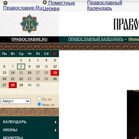
Православный
Поместные
Православие.Ru
Календарь
Церкви
ПРАВОСЛАВНЫЙ КАЛЕНДАРЬ
»
Икон
ПРАВОСЛАВИЕ.RU
Пн
Вт
Ср
Чт
Пт
Сб
Вс
1
2
3
4
5
6
7
8
9
10
11
12
13
14
15
16
17
18
19
20
21
22
23
24
25
26
27
28
29
30
31
Ст. ст.
Нов. ст.
КАЛЕНДАРЬ
ИКОНЫ
МОЛИТВЫ