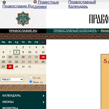
Православный
Поместные
Православие.Ru
Календарь
Церкви
ПРАВОСЛАВНЫЙ КАЛЕНДАРЬ
»
Икон
ПРАВОСЛАВИЕ.RU
Пн
Вт
Ср
Чт
Пт
Сб
Вс
1
2
3
4
5
6
7
8
9
10
11
12
13
14
15
16
17
18
19
20
21
22
23
24
25
26
27
28
29
30
31
Ст. ст.
Нов. ст.
КАЛЕНДАРЬ
ИКОНЫ
МОЛИТВЫ