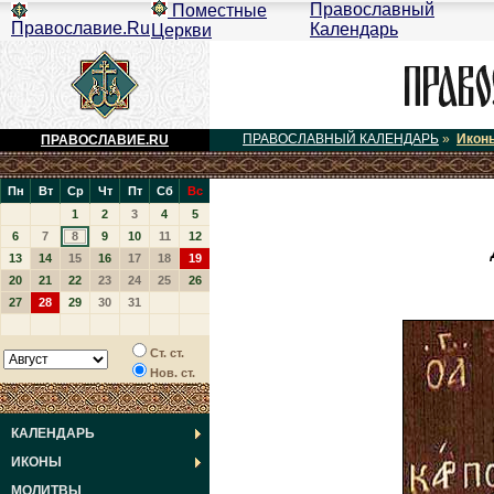
Православный
Поместные
Православие.Ru
Календарь
Церкви
ПРАВОСЛАВНЫЙ КАЛЕНДАРЬ
»
Икон
ПРАВОСЛАВИЕ.RU
Пн
Вт
Ср
Чт
Пт
Сб
Вс
1
2
3
4
5
6
7
8
9
10
11
12
13
14
15
16
17
18
19
20
21
22
23
24
25
26
27
28
29
30
31
Ст. ст.
Нов. ст.
КАЛЕНДАРЬ
ИКОНЫ
МОЛИТВЫ