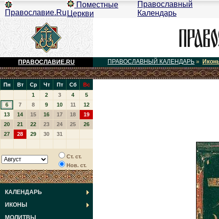
Православный
Поместные
Православие.Ru
Календарь
Церкви
ПРАВОСЛАВНЫЙ КАЛЕНДАРЬ
»
Икон
ПРАВОСЛАВИЕ.RU
Пн
Вт
Ср
Чт
Пт
Сб
Вс
1
2
3
4
5
6
7
8
9
10
11
12
13
14
15
16
17
18
19
20
21
22
23
24
25
26
27
28
29
30
31
Ст. ст.
Нов. ст.
КАЛЕНДАРЬ
ИКОНЫ
МОЛИТВЫ