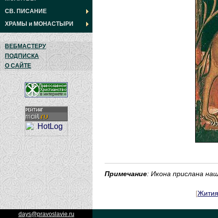
СВ. ПИСАНИЕ
ХРАМЫ
и
МОНАСТЫРИ
ВЕБМАСТЕРУ
ПОДПИСКА
О САЙТЕ
Примечание
: Икона прислана н
[
Жити
days@pravoslavie.ru