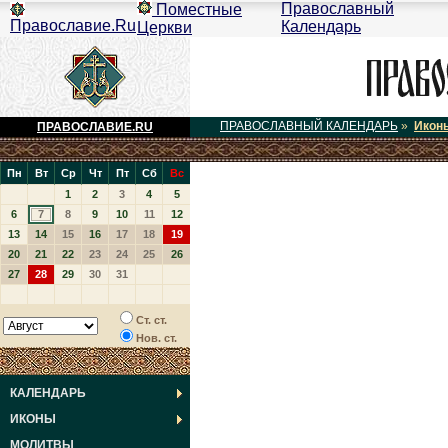
Православный
Поместные
Православие.Ru
Календарь
Церкви
ПРАВОСЛАВНЫЙ КАЛЕНДАРЬ
»
Икон
ПРАВОСЛАВИЕ.RU
Пн
Вт
Ср
Чт
Пт
Сб
Вс
1
2
3
4
5
6
7
8
9
10
11
12
13
14
15
16
17
18
19
20
21
22
23
24
25
26
27
28
29
30
31
Ст. ст.
Нов. ст.
КАЛЕНДАРЬ
ИКОНЫ
МОЛИТВЫ