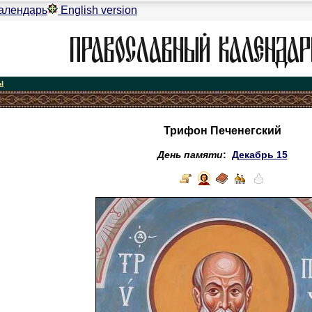
алендарь
English version
ы
Трифон Печенегский
День памяти
:
Декабрь 15