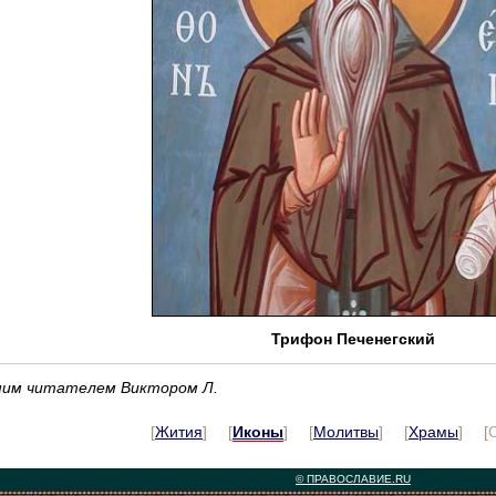
Трифон Печенегский
ашим читателем Виктором Л.
[
Жития
] [
Иконы
] [
Молитвы
] [
Храмы
] [
© ПРАВОСЛАВИЕ.RU