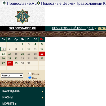
Православие.Ru
Поместные Церкви
Православный К
ПРАВОСЛАВНЫЙ КАЛЕНДАРЬ
»
Икон
ПРАВОСЛАВИЕ.RU
Пн
Вт
Ср
Чт
Пт
Сб
Вс
1
2
3
4
5
6
7
8
9
10
11
12
13
14
15
16
17
18
19
20
21
22
23
24
25
26
27
28
29
30
31
Ст. ст.
Нов. ст.
КАЛЕНДАРЬ
ИКОНЫ
МОЛИТВЫ