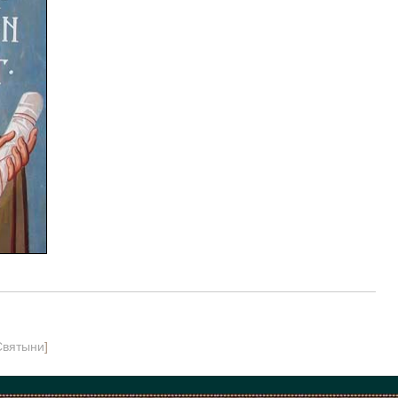
Святыни
]