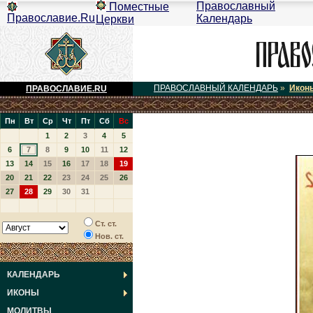
Православный
Поместные
Православие.Ru
Календарь
Церкви
ПРАВОСЛАВНЫЙ КАЛЕНДАРЬ
»
Икон
ПРАВОСЛАВИЕ.RU
Пн
Вт
Ср
Чт
Пт
Сб
Вс
1
2
3
4
5
6
7
8
9
10
11
12
13
14
15
16
17
18
19
20
21
22
23
24
25
26
27
28
29
30
31
Ст. ст.
Нов. ст.
КАЛЕНДАРЬ
ИКОНЫ
МОЛИТВЫ