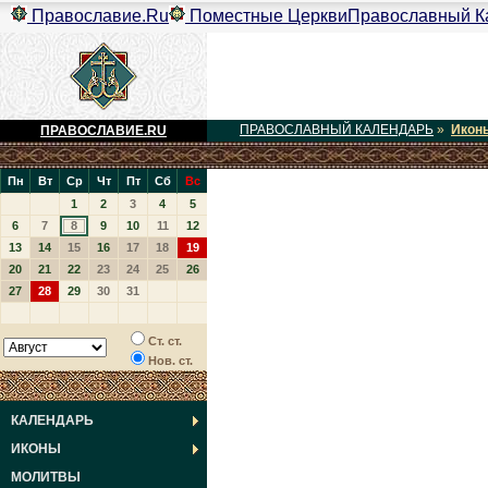
Православие.Ru
Поместные Церкви
Православный К
ПРАВОСЛАВНЫЙ КАЛЕНДАРЬ
»
Икон
ПРАВОСЛАВИЕ.RU
Пн
Вт
Ср
Чт
Пт
Сб
Вс
1
2
3
4
5
6
7
8
9
10
11
12
13
14
15
16
17
18
19
20
21
22
23
24
25
26
27
28
29
30
31
Ст. ст.
Нов. ст.
КАЛЕНДАРЬ
ИКОНЫ
МОЛИТВЫ