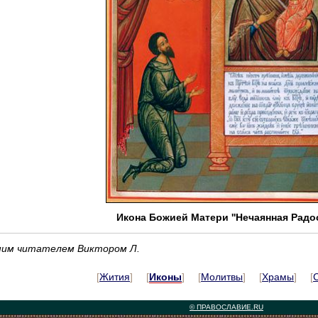
Икона Божией Матери ''Нечаянная Радос
ашим читателем Виктором Л.
[
Жития
] [
Иконы
] [
Молитвы
] [
Храмы
] [
© ПРАВОСЛАВИЕ.RU