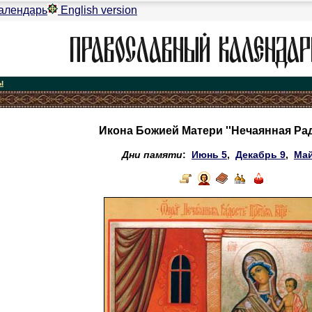
алендарь
English version
ы
Икона Божией Матери ''Нечаянная Рад
Дни памяти
:
Июнь 5
,
Декабрь 9
,
Май