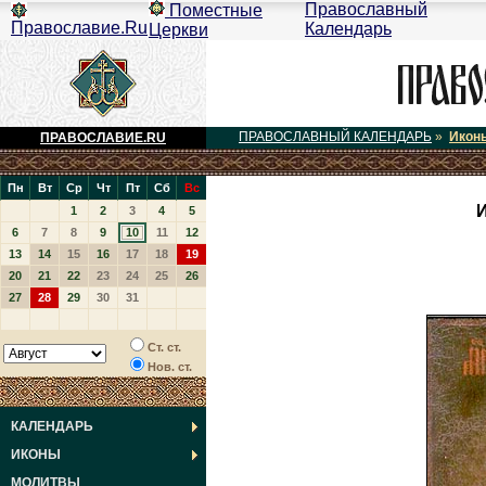
Православный
Поместные
Православие.Ru
Календарь
Церкви
ПРАВОСЛАВНЫЙ КАЛЕНДАРЬ
»
Икон
ПРАВОСЛАВИЕ.RU
Пн
Вт
Ср
Чт
Пт
Сб
Вс
И
1
2
3
4
5
6
7
8
9
10
11
12
13
14
15
16
17
18
19
20
21
22
23
24
25
26
27
28
29
30
31
Ст. ст.
Нов. ст.
КАЛЕНДАРЬ
ИКОНЫ
МОЛИТВЫ