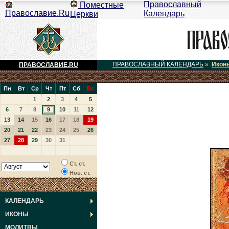
Православный
Поместные
Православие.Ru
Календарь
Церкви
ПРАВОСЛАВНЫЙ КАЛЕНДАРЬ
»
Икон
ПРАВОСЛАВИЕ.RU
Пн
Вт
Ср
Чт
Пт
Сб
Вс
1
2
3
4
5
6
7
8
9
10
11
12
13
14
15
16
17
18
19
20
21
22
23
24
25
26
27
28
29
30
31
Ст. ст.
Нов. ст.
КАЛЕНДАРЬ
ИКОНЫ
МОЛИТВЫ