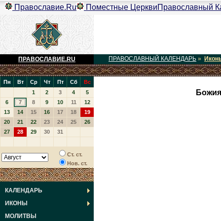
Православие.Ru
Поместные Церкви
Православный К
ПРАВОСЛАВНЫЙ КАЛЕНДАРЬ
»
Икон
ПРАВОСЛАВИЕ.RU
Пн
Вт
Ср
Чт
Пт
Сб
Вс
Божия
1
2
3
4
5
6
7
8
9
10
11
12
13
14
15
16
17
18
19
20
21
22
23
24
25
26
27
28
29
30
31
Ст. ст.
Нов. ст.
КАЛЕНДАРЬ
ИКОНЫ
МОЛИТВЫ