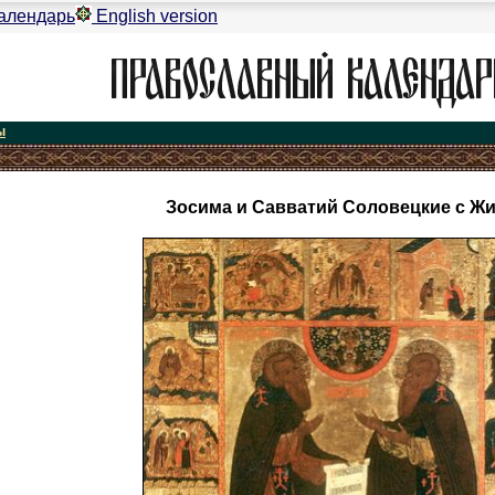
алендарь
English version
ы
Зосима и Савватий Соловецкие с Ж