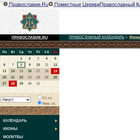
Православие.Ru
Поместные Церкви
Православный К
ПРАВОСЛАВНЫЙ КАЛЕНДАРЬ
»
Икон
ПРАВОСЛАВИЕ.RU
Пн
Вт
Ср
Чт
Пт
Сб
Вс
1
2
3
4
5
6
7
8
9
10
11
12
13
14
15
16
17
18
19
20
21
22
23
24
25
26
27
28
29
30
31
Ст. ст.
Нов. ст.
КАЛЕНДАРЬ
ИКОНЫ
МОЛИТВЫ